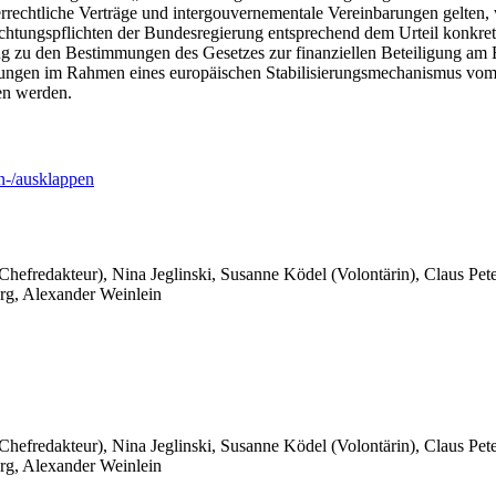
errechtliche Verträge und intergouvernementale Vereinbarungen gelten
chtungspflichten der Bundesregierung entsprechend dem Urteil konkr
nzung zu den Bestimmungen des Gesetzes zur finanziellen Beteiligung 
ngen im Rahmen eines europäischen Stabilisierungsmechanismus vom 2
ten werden.
-/ausklappen
 Chefredakteur), Nina Jeglinski,
Susanne Ködel (Volontärin),
Claus Pet
rg, Alexander Weinlein
 Chefredakteur), Nina Jeglinski,
Susanne Ködel (Volontärin),
Claus Pet
rg, Alexander Weinlein