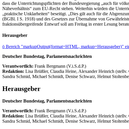
dass die Unterrichtungspflichten der Bundesregierung „auch für völk
Näheverhältnis“ zum EU-Recht stehen. Weiterhin würden die Unterri
„praktische Unklarheiten“ beseitigt. „Dies gilt auch für die Abgre
(BGBl. I S. 1918) und des Gesetzes zur Übernahme von Gewährleistu
fraktionsübergreifende Entwurf soll am Freitag in erster Lesung bera
Herausgeber
ö
Bereich "markupOutput(format=HTML, markup=Herausgeber)" ein
Deutscher Bundestag, Parlamentsnachrichten
Verantwortlich:
Frank Bergmann (V.i.S.d.P.)
Redaktion:
Lisa Brüßler, Claudia Heine, Alexander Heinrich (stellv.
Sandra Schmid, Michael Schmidt, Denise Schwarz, Helmut Stoltenbe
Herausgeber
Deutscher Bundestag, Parlamentsnachrichten
Verantwortlich:
Frank Bergmann (V.i.S.d.P.)
Redaktion:
Lisa Brüßler, Claudia Heine, Alexander Heinrich (stellv.
Sandra Schmid, Michael Schmidt, Denise Schwarz, Helmut Stoltenbe