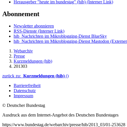
Herausgeber "heute im bundestag" (hib)
(Interner Link)
Abonnement
Newsletter abonnieren
RSS-Dienste
(Interner Link)
hib_Nachrichten im Mikroblogging-Dienst BlueSky
hib_Nachrichten im Mikroblogging-Dienst Mastodon
(Externer
Webarchiv
Presse
Kurzmeldungen (hib)
201303
zurück zu:
Kurzmeldungen (hib)
()
Barrierefreiheit
Datenschutz
Impressum
© Deutscher Bundestag
Ausdruck aus dem Internet-Angebot des Deutschen Bundestages
https://www.bundestag.de/webarchiv/presse/hib/2013_03/01-253628