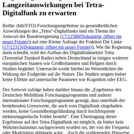
Langzeitauswirkungen bei Tetra-
Digitalfunk zu erwarten
Berlin: (hib/STO) Forschungsergebnisse zu gesundheitlichen
Auswirkungen des „Tetra“-Digitalfunks sind ein Thema der
Antwort der Bundesregierung (
17/12586
(Dokument, öffnet ein
neues Fenster)
) auf eine Kleine Anfrage der Fraktion Die Linke
(
17/12315
(Dokument, öffnet ein neues Fenster)
). Wie die Regierung
darin schreibt, wird der Aufbau des Digitalfunknetzes Tetra
(Terrestrial Trunked Radio) neben Deutschland in einigen weiteren
europäischen Staaten wie Großbritannien und Belgien durch
Studien begleitet. Untersucht werde hierbei im Wesentlichen die
Wirkung der Endgeräte auf die Nutzer. Die Studien zeigten bisher
keine Effekte auf untersuchte Parameter wie Kognition oder EEG.
Der Antwort zufolge haben darüber hinaus die „Ergebnisse des
Deutschen Mobilfunk Forschungsprogramms und anderer
internationaler Forschungsprogramme gezeigt, dass unterhalb der
bestehenden Grenzwerte, die auch vom Digitalfunk eingehalten
werden, keine Gesundheitsgefährdung durch hochfrequente
elektromagnetische Felder besteht“. Eine Übertragung dieser
Ergebnisse auf den Tetra-Digitalfunk sei möglich, da bisher kein
Wirkmechanismus nachgewiesen worden sei, der von der Frequenz
oder Modulation abhängig wäre. „Auch die vorliegenden Hinweise