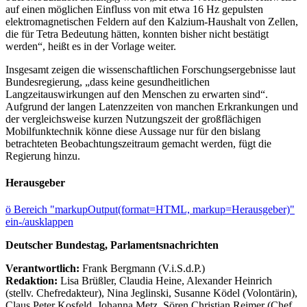
auf einen möglichen Einfluss von mit etwa 16 Hz gepulsten
elektromagnetischen Feldern auf den Kalzium-Haushalt von Zellen,
die für Tetra Bedeutung hätten, konnten bisher nicht bestätigt
werden“, heißt es in der Vorlage weiter.
Insgesamt zeigen die wissenschaftlichen Forschungsergebnisse laut
Bundesregierung, „dass keine gesundheitlichen
Langzeitauswirkungen auf den Menschen zu erwarten sind“.
Aufgrund der langen Latenzzeiten von manchen Erkrankungen und
der vergleichsweise kurzen Nutzungszeit der großflächigen
Mobilfunktechnik könne diese Aussage nur für den bislang
betrachteten Beobachtungszeitraum gemacht werden, fügt die
Regierung hinzu.
Herausgeber
ö
Bereich "markupOutput(format=HTML, markup=Herausgeber)"
ein-/ausklappen
Deutscher Bundestag, Parlamentsnachrichten
Verantwortlich:
Frank Bergmann (V.i.S.d.P.)
Redaktion:
Lisa Brüßler, Claudia Heine, Alexander Heinrich
(stellv. Chefredakteur), Nina Jeglinski,
Susanne Ködel (Volontärin),
Claus Peter Kosfeld, Johanna Metz, Sören Christian Reimer (Chef