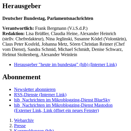
Herausgeber
Deutscher Bundestag, Parlamentsnachrichten
Verantwortlich:
Frank Bergmann (V.i.S.d.P.)
Redaktion:
Lisa Brüßler, Claudia Heine, Alexander Heinrich
(stellv. Chefredakteur), Nina Jeglinski,
Susanne Ködel (Volontärin),
Claus Peter Kosfeld, Johanna Metz, Sören Christian Reimer (Chef
vom Dienst), Sandra Schmid, Michael Schmidt, Denise Schwarz,
Helmut Stoltenberg, Alexander Weinlein
Herausgeber "heute im bundestag" (hib)
(Interner Link)
Abonnement
Newsletter abonnieren
RSS-Dienste
(Interner Link)
hib_Nachrichten im Mikroblogging-Dienst BlueSky
hib_Nachrichten im Mikroblogging-Dienst Mastodon
(Externer Link, Link öffnet ein neues Fenster)
Webarchiv
Presse
Kurzmeldungen (hib)