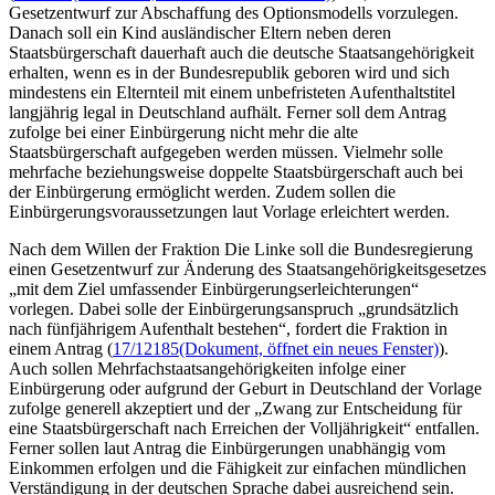
Gesetzentwurf zur Abschaffung des Optionsmodells vorzulegen.
Danach soll ein Kind ausländischer Eltern neben deren
Staatsbürgerschaft dauerhaft auch die deutsche Staatsangehörigkeit
erhalten, wenn es in der Bundesrepublik geboren wird und sich
mindestens ein Elternteil mit einem unbefristeten Aufenthaltstitel
langjährig legal in Deutschland aufhält. Ferner soll dem Antrag
zufolge bei einer Einbürgerung nicht mehr die alte
Staatsbürgerschaft aufgegeben werden müssen. Vielmehr solle
mehrfache beziehungsweise doppelte Staatsbürgerschaft auch bei
der Einbürgerung ermöglicht werden. Zudem sollen die
Einbürgerungsvoraussetzungen laut Vorlage erleichtert werden.
Nach dem Willen der Fraktion Die Linke soll die Bundesregierung
einen Gesetzentwurf zur Änderung des Staatsangehörigkeitsgesetzes
„mit dem Ziel umfassender Einbürgerungserleichterungen“
vorlegen. Dabei solle der Einbürgerungsanspruch „grundsätzlich
nach fünfjährigem Aufenthalt bestehen“, fordert die Fraktion in
einem Antrag (
17/12185
(Dokument, öffnet ein neues Fenster)
).
Auch sollen Mehrfachstaatsangehörigkeiten infolge einer
Einbürgerung oder aufgrund der Geburt in Deutschland der Vorlage
zufolge generell akzeptiert und der „Zwang zur Entscheidung für
eine Staatsbürgerschaft nach Erreichen der Volljährigkeit“ entfallen.
Ferner sollen laut Antrag die Einbürgerungen unabhängig vom
Einkommen erfolgen und die Fähigkeit zur einfachen mündlichen
Verständigung in der deutschen Sprache dabei ausreichend sein.