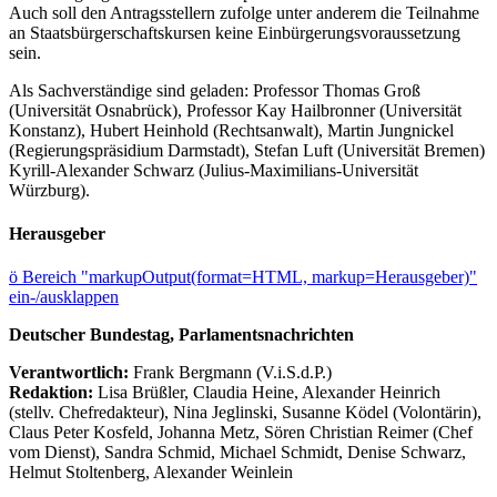
Auch soll den Antragsstellern zufolge unter anderem die Teilnahme
an Staatsbürgerschaftskursen keine Einbürgerungsvoraussetzung
sein.
Als Sachverständige sind geladen: Professor Thomas Groß
(Universität Osnabrück), Professor Kay Hailbronner (Universität
Konstanz), Hubert Heinhold (Rechtsanwalt), Martin Jungnickel
(Regierungspräsidium Darmstadt), Stefan Luft (Universität Bremen)
Kyrill-Alexander Schwarz (Julius-Maximilians-Universität
Würzburg).
Herausgeber
ö
Bereich "markupOutput(format=HTML, markup=Herausgeber)"
ein-/ausklappen
Deutscher Bundestag, Parlamentsnachrichten
Verantwortlich:
Frank Bergmann (V.i.S.d.P.)
Redaktion:
Lisa Brüßler, Claudia Heine, Alexander Heinrich
(stellv. Chefredakteur), Nina Jeglinski,
Susanne Ködel (Volontärin),
Claus Peter Kosfeld, Johanna Metz, Sören Christian Reimer (Chef
vom Dienst), Sandra Schmid, Michael Schmidt, Denise Schwarz,
Helmut Stoltenberg, Alexander Weinlein