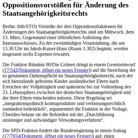
Oppositionsvorstößen für Änderung des
Staatsangehörigkeitsrechts
Berlin: (hib/STO) Vorstöße der drei Oppositionsfraktionen für
Änderungen des Staatsangehörigkeitsrechts sind am Mittwoch, dem
13. März, Gegenstand einer öffentlichen Anhörung des
Innenausschusses. Zu der zweistündigen Veranstaltung, die um
13.30 Uhr im Jakob-Kaiser-Haus (Raum 1.302) beginnt, werden
insgesamt sechs Experten erwartet.
Die Fraktion Bündnis 90/Die Grünen dringt in einem Gesetzentwurf
(
17/542
(Dokument, öffnet ein neues Fenster)
) auf die Streichung der
so genannten Optionspflicht im Staatsangehörigkeitsrecht, nach der
sich hierzulande geborene Kinder ausländischer Eltern nach
Erreichen der Volljährigkeit und spätestens bis zur Vollendung des
23. Lebensjahres zwischen der deutschen Staatsangehörigkeit und
der ihrer Eltern entscheiden müssen. Diese Regelung sei
„integrationspolitisch kontraproduktiv und verfassungsrechtlich
zumindest bedenklich“, argumentiert die Fraktion in der Vorlage.
Überdies belaste sie die Behörden mit der „Durchführung
unsinniger und aufwändiger Verwaltungsverfahren“.
Die SPD-Fraktion fordert die Bundesregierung in einem Antrag
(
17/7654
(Dokument, öffnet ein neues Fenster)
) auf, einen