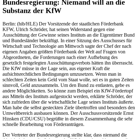
Bundesregierung: Niemand will an die
Substanz der KfW
Berlin: (hib/HLE) Der Vorsitzende der staatlichen Förderbank
KFW, Ulrich Schröder, hat seinen Widerstand gegen eine
Ausschüttung der Gewinne seines Instituts an die Eigentümer Bund
und Bundesländer bekräftigt. In einer Sitzung des Ausschusses für
Wirtschaft und Technologie am Mittwoch sagte der Chef der nach
eigenen Angaben größten Förderbank der Welt auf Fragen von
Abgeordneten, die Forderungen nach einer Aufhebung des
gesetzlich festgelegten Ausschüttungsverbots hätten ihn überrascht.
Die KfW müsse in der Lage sein, aus eigener Kraft die
aufsichtsrechtlichen Bedingungen umzusetzen. Wenn man in
schlechten Zeiten kein Geld vom Staat wolle, sei es in guten Zeiten
sinnvoll, Geld anzusammeln. Um den Bund zu entlasten, gebe es
andere Möglichkeiten. So könne zum Beispiel ein KfW-Fördertopf
aus Mitteln des Instituts aufgestockt werden, erklärte Schröder, der
sich zufrieden über die wirtschaftliche Lage seines Instituts äußerte.
Man habe die selbst gesteckten Ziele übertroffen und besonders den
Umweltbereich ausbauen können. Der Ausschussvorsitzende Ernst
Hinsken (CDU/CSU) begrüßte in diesem Zusammenhang die sehr
schnelle Bearbeitung von Förderanträgen.
Der Vertreter der Bundesregierung stellte klar, dass niemand die