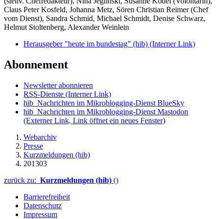
(stellv. Chefredakteur), Nina Jeglinski,
Susanne Ködel (Volontärin),
Claus Peter Kosfeld, Johanna Metz, Sören Christian Reimer (Chef
vom Dienst), Sandra Schmid, Michael Schmidt, Denise Schwarz,
Helmut Stoltenberg, Alexander Weinlein
Herausgeber "heute im bundestag" (hib)
(Interner Link)
Abonnement
Newsletter abonnieren
RSS-Dienste
(Interner Link)
hib_Nachrichten im Mikroblogging-Dienst BlueSky
hib_Nachrichten im Mikroblogging-Dienst Mastodon
(Externer Link, Link öffnet ein neues Fenster)
Webarchiv
Presse
Kurzmeldungen (hib)
201303
zurück zu:
Kurzmeldungen (hib)
()
Barrierefreiheit
Datenschutz
Impressum