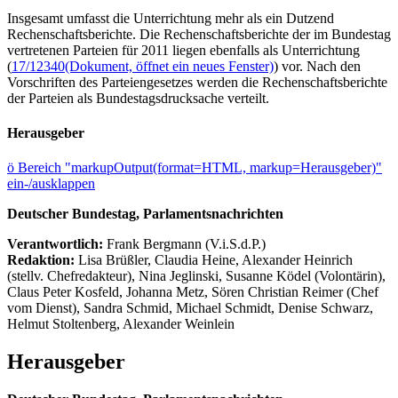
Insgesamt umfasst die Unterrichtung mehr als ein Dutzend
Rechenschaftsberichte. Die Rechenschaftsberichte der im Bundestag
vertretenen Parteien für 2011 liegen ebenfalls als Unterrichtung
(
17/12340
(Dokument, öffnet ein neues Fenster)
) vor. Nach den
Vorschriften des Parteiengesetzes werden die Rechenschaftsberichte
der Parteien als Bundestagsdrucksache verteilt.
Herausgeber
ö
Bereich "markupOutput(format=HTML, markup=Herausgeber)"
ein-/ausklappen
Deutscher Bundestag, Parlamentsnachrichten
Verantwortlich:
Frank Bergmann (V.i.S.d.P.)
Redaktion:
Lisa Brüßler, Claudia Heine, Alexander Heinrich
(stellv. Chefredakteur), Nina Jeglinski,
Susanne Ködel (Volontärin),
Claus Peter Kosfeld, Johanna Metz, Sören Christian Reimer (Chef
vom Dienst), Sandra Schmid, Michael Schmidt, Denise Schwarz,
Helmut Stoltenberg, Alexander Weinlein
Herausgeber