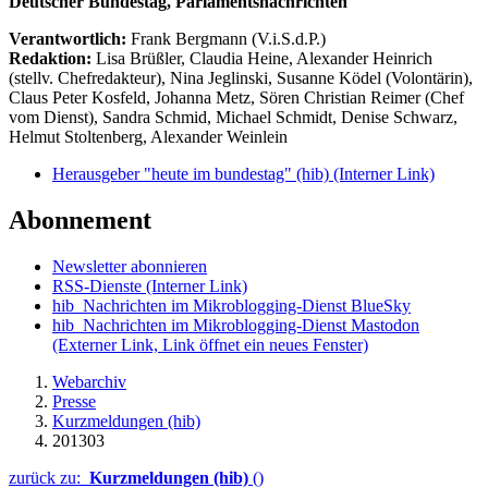
Deutscher Bundestag, Parlamentsnachrichten
Verantwortlich:
Frank Bergmann (V.i.S.d.P.)
Redaktion:
Lisa Brüßler, Claudia Heine, Alexander Heinrich
(stellv. Chefredakteur), Nina Jeglinski,
Susanne Ködel (Volontärin),
Claus Peter Kosfeld, Johanna Metz, Sören Christian Reimer (Chef
vom Dienst), Sandra Schmid, Michael Schmidt, Denise Schwarz,
Helmut Stoltenberg, Alexander Weinlein
Herausgeber "heute im bundestag" (hib)
(Interner Link)
Abonnement
Newsletter abonnieren
RSS-Dienste
(Interner Link)
hib_Nachrichten im Mikroblogging-Dienst BlueSky
hib_Nachrichten im Mikroblogging-Dienst Mastodon
(Externer Link, Link öffnet ein neues Fenster)
Webarchiv
Presse
Kurzmeldungen (hib)
201303
zurück zu:
Kurzmeldungen (hib)
()