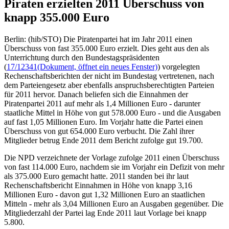
Piraten erzielten 2011 Überschuss von
knapp 355.000 Euro
Berlin: (hib/STO) Die Piratenpartei hat im Jahr 2011 einen
Überschuss von fast 355.000 Euro erzielt. Dies geht aus den als
Unterrichtung durch den Bundestagspräsidenten
(
17/12341
(Dokument, öffnet ein neues Fenster)
) vorgelegten
Rechenschaftsberichten der nicht im Bundestag vertretenen, nach
dem Parteiengesetz aber ebenfalls anspruchsberechtigten Parteien
für 2011 hervor. Danach beliefen sich die Einnahmen der
Piratenpartei 2011 auf mehr als 1,4 Millionen Euro - darunter
staatliche Mittel in Höhe von gut 578.000 Euro - und die Ausgaben
auf fast 1,05 Millionen Euro. Im Vorjahr hatte die Partei einen
Überschuss von gut 654.000 Euro verbucht. Die Zahl ihrer
Mitglieder betrug Ende 2011 dem Bericht zufolge gut 19.700.
Die NPD verzeichnete der Vorlage zufolge 2011 einen Überschuss
von fast 114.000 Euro, nachdem sie im Vorjahr ein Defizit von mehr
als 375.000 Euro gemacht hatte. 2011 standen bei ihr laut
Rechenschaftsbericht Einnahmen in Höhe von knapp 3,16
Millionen Euro - davon gut 1,32 Millionen Euro an staatlichen
Mitteln - mehr als 3,04 Millionen Euro an Ausgaben gegenüber. Die
Mitgliederzahl der Partei lag Ende 2011 laut Vorlage bei knapp
5.800.