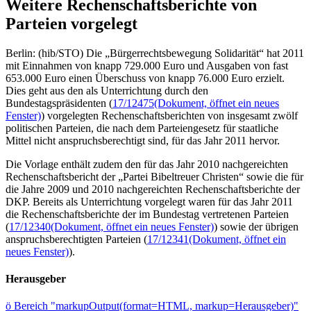
Weitere Rechenschaftsberichte von
Parteien vorgelegt
Berlin: (hib/STO) Die „Bürgerrechtsbewegung Solidarität“ hat 2011
mit Einnahmen von knapp 729.000 Euro und Ausgaben von fast
653.000 Euro einen Überschuss von knapp 76.000 Euro erzielt.
Dies geht aus den als Unterrichtung durch den
Bundestagspräsidenten (
17/12475
(Dokument, öffnet ein neues
Fenster)
) vorgelegten Rechenschaftsberichten von insgesamt zwölf
politischen Parteien, die nach dem Parteiengesetz für staatliche
Mittel nicht anspruchsberechtigt sind, für das Jahr 2011 hervor.
Die Vorlage enthält zudem den für das Jahr 2010 nachgereichten
Rechenschaftsbericht der „Partei Bibeltreuer Christen“ sowie die für
die Jahre 2009 und 2010 nachgereichten Rechenschaftsberichte der
DKP. Bereits als Unterrichtung vorgelegt waren für das Jahr 2011
die Rechenschaftsberichte der im Bundestag vertretenen Parteien
(
17/12340
(Dokument, öffnet ein neues Fenster)
) sowie der übrigen
anspruchsberechtigten Parteien (
17/12341
(Dokument, öffnet ein
neues Fenster)
).
Herausgeber
ö
Bereich "markupOutput(format=HTML, markup=Herausgeber)"