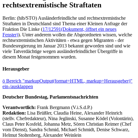
rechtsextremistische Straftaten
Berlin: (hib/STO) Ausländerfeindliche und rechtsextremistische
Straftaten in Deutschland sind Thema einer Kleinen Anfrage der
Fraktion Die Linke (
17/12591
(Dokument, öffnet ein neues
Fenster)
). Unter anderem wollen die Abgeordneten wissen, welche
rechtsextremistischen Aktivitäten - etwa gegen Migranten - der
Bundesregierung im Januar 2013 bekannt geworden sind und wie
viele Tatverdächtige wegen ausländerfeindlicher Übergriffe in
diesem Monat festgenommen wurden.
Herausgeber
ö
Bereich "markupOutput(format=HTML, markup=Herausgeber)"
ein-/ausklappen
Deutscher Bundestag, Parlamentsnachrichten
Verantwortlich:
Frank Bergmann (V.i.S.d.P.)
Redaktion:
Lisa Brüßler, Claudia Heine, Alexander Heinrich
(stellv. Chefredakteur), Nina Jeglinski,
Susanne Ködel (Volontärin),
Claus Peter Kosfeld, Johanna Metz, Sören Christian Reimer (Chef
vom Dienst), Sandra Schmid, Michael Schmidt, Denise Schwarz,
Helmut Stoltenberg, Alexander Weinlein