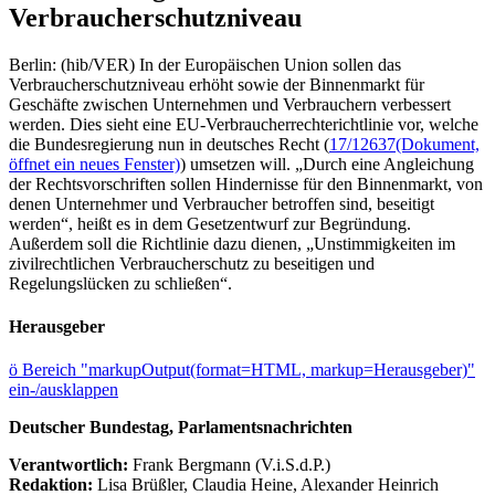
Verbraucherschutzniveau
Berlin: (hib/VER) In der Europäischen Union sollen das
Verbraucherschutzniveau erhöht sowie der Binnenmarkt für
Geschäfte zwischen Unternehmen und Verbrauchern verbessert
werden. Dies sieht eine EU-Verbraucherrechterichtlinie vor, welche
die Bundesregierung nun in deutsches Recht (
17/12637
(Dokument,
öffnet ein neues Fenster)
) umsetzen will. „Durch eine Angleichung
der Rechtsvorschriften sollen Hindernisse für den Binnenmarkt, von
denen Unternehmer und Verbraucher betroffen sind, beseitigt
werden“, heißt es in dem Gesetzentwurf zur Begründung.
Außerdem soll die Richtlinie dazu dienen, „Unstimmigkeiten im
zivilrechtlichen Verbraucherschutz zu beseitigen und
Regelungslücken zu schließen“.
Herausgeber
ö
Bereich "markupOutput(format=HTML, markup=Herausgeber)"
ein-/ausklappen
Deutscher Bundestag, Parlamentsnachrichten
Verantwortlich:
Frank Bergmann (V.i.S.d.P.)
Redaktion:
Lisa Brüßler, Claudia Heine, Alexander Heinrich