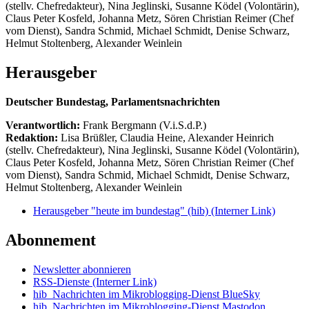
(stellv. Chefredakteur), Nina Jeglinski,
Susanne Ködel (Volontärin),
Claus Peter Kosfeld, Johanna Metz, Sören Christian Reimer (Chef
vom Dienst), Sandra Schmid, Michael Schmidt, Denise Schwarz,
Helmut Stoltenberg, Alexander Weinlein
Herausgeber
Deutscher Bundestag, Parlamentsnachrichten
Verantwortlich:
Frank Bergmann (V.i.S.d.P.)
Redaktion:
Lisa Brüßler, Claudia Heine, Alexander Heinrich
(stellv. Chefredakteur), Nina Jeglinski,
Susanne Ködel (Volontärin),
Claus Peter Kosfeld, Johanna Metz, Sören Christian Reimer (Chef
vom Dienst), Sandra Schmid, Michael Schmidt, Denise Schwarz,
Helmut Stoltenberg, Alexander Weinlein
Herausgeber "heute im bundestag" (hib)
(Interner Link)
Abonnement
Newsletter abonnieren
RSS-Dienste
(Interner Link)
hib_Nachrichten im Mikroblogging-Dienst BlueSky
hib_Nachrichten im Mikroblogging-Dienst Mastodon