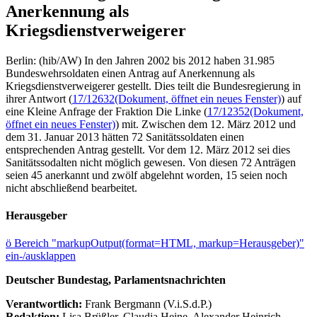
Anerkennung als
Kriegsdienstverweigerer
Berlin: (hib/AW) In den Jahren 2002 bis 2012 haben 31.985
Bundeswehrsoldaten einen Antrag auf Anerkennung als
Kriegsdienstverweigerer gestellt. Dies teilt die Bundesregierung in
ihrer Antwort (
17/12632
(Dokument, öffnet ein neues Fenster)
) auf
eine Kleine Anfrage der Fraktion Die Linke (
17/12352
(Dokument,
öffnet ein neues Fenster)
) mit. Zwischen dem 12. März 2012 und
dem 31. Januar 2013 hätten 72 Sanitätssoldaten einen
entsprechenden Antrag gestellt. Vor dem 12. März 2012 sei dies
Sanitätssodalten nicht möglich gewesen. Von diesen 72 Anträgen
seien 45 anerkannt und zwölf abgelehnt worden, 15 seien noch
nicht abschließend bearbeitet.
Herausgeber
ö
Bereich "markupOutput(format=HTML, markup=Herausgeber)"
ein-/ausklappen
Deutscher Bundestag, Parlamentsnachrichten
Verantwortlich:
Frank Bergmann (V.i.S.d.P.)
Redaktion:
Lisa Brüßler, Claudia Heine, Alexander Heinrich