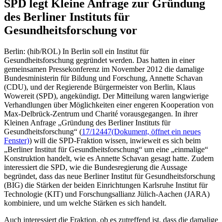
SPD legt Kleine Anfrage zur Gründung
des Berliner Instituts für
Gesundheitsforschung vor
Berlin: (hib/ROL) In Berlin soll ein Institut für
Gesundheitsforschung gegründet werden. Das hatten in einer
gemeinsamen Pressekonferenz im November 2012 die damalige
Bundesministerin für Bildung und Forschung, Annette Schavan
(CDU), und der Regierende Bürgermeister von Berlin, Klaus
Wowereit (SPD), angekündigt. Der Mitteilung waren langwierige
Verhandlungen über Möglichkeiten einer engeren Kooperation von
Max-Delbrück-Zentrum und Charité vorausgegangen. In ihrer
Kleinen Anfrage „Gründung des Berliner Instituts für
Gesundheitsforschung“ (
17/12447
(Dokument, öffnet ein neues
Fenster)
) will die SPD-Fraktion wissen, inwieweit es sich beim
„Berliner Institut für Gesundheitsforschung“ um eine „einmalige“
Konstruktion handelt, wie es Annette Schavan gesagt hatte. Zudem
interessiert die SPD, wie die Bundesregierung die Aussage
begründet, dass das neue Berliner Institut für Gesundheitsforschung
(BIG) die Stärken der beiden Einrichtungen Karlsruhe Institut für
Technologie (KIT) und Forschungsallianz Jülich-Aachen (JARA)
kombiniere, und um welche Stärken es sich handelt.
Auch interessiert die Fraktion, ob es zutreffend ist, dass die damalige