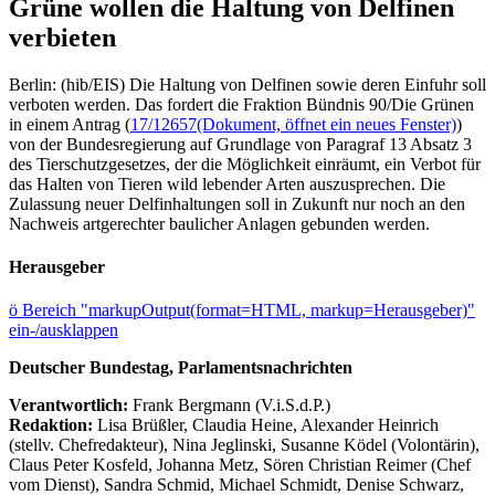
Grüne wollen die Haltung von Delfinen
verbieten
Berlin: (hib/EIS) Die Haltung von Delfinen sowie deren Einfuhr soll
verboten werden. Das fordert die Fraktion Bündnis 90/Die Grünen
in einem Antrag (
17/12657
(Dokument, öffnet ein neues Fenster)
)
von der Bundesregierung auf Grundlage von Paragraf 13 Absatz 3
des Tierschutzgesetzes, der die Möglichkeit einräumt, ein Verbot für
das Halten von Tieren wild lebender Arten auszusprechen. Die
Zulassung neuer Delfinhaltungen soll in Zukunft nur noch an den
Nachweis artgerechter baulicher Anlagen gebunden werden.
Herausgeber
ö
Bereich "markupOutput(format=HTML, markup=Herausgeber)"
ein-/ausklappen
Deutscher Bundestag, Parlamentsnachrichten
Verantwortlich:
Frank Bergmann (V.i.S.d.P.)
Redaktion:
Lisa Brüßler, Claudia Heine, Alexander Heinrich
(stellv. Chefredakteur), Nina Jeglinski,
Susanne Ködel (Volontärin),
Claus Peter Kosfeld, Johanna Metz, Sören Christian Reimer (Chef
vom Dienst), Sandra Schmid, Michael Schmidt, Denise Schwarz,