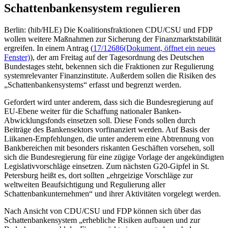
Schattenbankensystem regulieren
Berlin: (hib/HLE) Die Koalitionsfraktionen CDU/CSU und FDP
wollen weitere Maßnahmen zur Sicherung der Finanzmarktstabilität
ergreifen. In einem Antrag (
17/12686
(Dokument, öffnet ein neues
Fenster)
), der am Freitag auf der Tagesordnung des Deutschen
Bundestages steht, bekennen sich die Fraktionen zur Regulierung
systemrelevanter Finanzinstitute. Außerdem sollen die Risiken des
„Schattenbankensystems“ erfasst und begrenzt werden.
Gefordert wird unter anderem, dass sich die Bundesregierung auf
EU-Ebene weiter für die Schaffung nationaler Banken-
Abwicklungsfonds einsetzen soll. Diese Fonds sollen durch
Beiträge des Bankensektors vorfinanziert werden. Auf Basis der
Liikanen-Empfehlungen, die unter anderem eine Abtrennung von
Bankbereichen mit besonders riskanten Geschäften vorsehen, soll
sich die Bundesregierung für eine zügige Vorlage der angekündigten
Legislativvorschläge einsetzen. Zum nächsten G20-Gipfel in St.
Petersburg heißt es, dort sollten „ehrgeizige Vorschläge zur
weltweiten Beaufsichtigung und Regulierung aller
Schattenbankunternehmen“ und ihrer Aktivitäten vorgelegt werden.
Nach Ansicht von CDU/CSU und FDP können sich über das
Schattenbankensystem „erhebliche Risiken aufbauen und zur