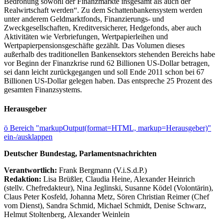
Bedrohung sowohl der Finanzmärkte insgesamt als auch der
Realwirtschaft werden“. Zu dem Schattenbankensystem werden
unter anderem Geldmarktfonds, Finanzierungs- und
Zweckgesellschaften, Kreditversicherer, Hedgefonds, aber auch
Aktivitäten wie Verbriefungen, Wertpapierleihen und
Wertpapierpensionsgeschäfte gezählt. Das Volumen dieses
außerhalb des traditionellen Bankensektors stehenden Bereichs habe
vor Beginn der Finanzkrise rund 62 Billionen US-Dollar betragen,
sei dann leicht zurückgegangen und soll Ende 2011 schon bei 67
Billionen US-Dollar gelegen haben. Das entspreche 25 Prozent des
gesamten Finanzsystems.
Herausgeber
ö
Bereich "markupOutput(format=HTML, markup=Herausgeber)"
ein-/ausklappen
Deutscher Bundestag, Parlamentsnachrichten
Verantwortlich:
Frank Bergmann (V.i.S.d.P.)
Redaktion:
Lisa Brüßler, Claudia Heine, Alexander Heinrich
(stellv. Chefredakteur), Nina Jeglinski,
Susanne Ködel (Volontärin),
Claus Peter Kosfeld, Johanna Metz, Sören Christian Reimer (Chef
vom Dienst), Sandra Schmid, Michael Schmidt, Denise Schwarz,
Helmut Stoltenberg, Alexander Weinlein