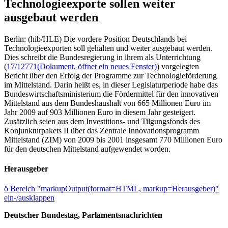
Technologieexporte sollen weiter
ausgebaut werden
Berlin: (hib/HLE) Die vordere Position Deutschlands bei
Technologieexporten soll gehalten und weiter ausgebaut werden.
Dies schreibt die Bundesregierung in ihrem als Unterrichtung
(
17/12771
(Dokument, öffnet ein neues Fenster)
) vorgelegten
Bericht über den Erfolg der Programme zur Technologieförderung
im Mittelstand. Darin heißt es, in dieser Legislaturperiode habe das
Bundeswirtschaftsministerium die Fördermittel für den innovativen
Mittelstand aus dem Bundeshaushalt von 665 Millionen Euro im
Jahr 2009 auf 903 Millionen Euro in diesem Jahr gesteigert.
Zusätzlich seien aus dem Investitions- und Tilgungsfonds des
Konjunkturpakets II über das Zentrale Innovationsprogramm
Mittelstand (ZIM) von 2009 bis 2001 insgesamt 770 Millionen Euro
für den deutschen Mittelstand aufgewendet worden.
Herausgeber
ö
Bereich "markupOutput(format=HTML, markup=Herausgeber)"
ein-/ausklappen
Deutscher Bundestag, Parlamentsnachrichten