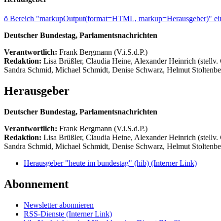
ö
Bereich "markupOutput(format=HTML, markup=Herausgeber)" ein
Deutscher Bundestag, Parlamentsnachrichten
Verantwortlich:
Frank Bergmann (V.i.S.d.P.)
Redaktion:
Lisa Brüßler, Claudia Heine, Alexander Heinrich (stellv.
Sandra Schmid, Michael Schmidt, Denise Schwarz, Helmut Stoltenbe
Herausgeber
Deutscher Bundestag, Parlamentsnachrichten
Verantwortlich:
Frank Bergmann (V.i.S.d.P.)
Redaktion:
Lisa Brüßler, Claudia Heine, Alexander Heinrich (stellv.
Sandra Schmid, Michael Schmidt, Denise Schwarz, Helmut Stoltenbe
Herausgeber "heute im bundestag" (hib)
(Interner Link)
Abonnement
Newsletter abonnieren
RSS-Dienste
(Interner Link)