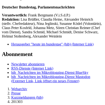
Deutscher Bundestag, Parlamentsnachrichten
Verantwortlich:
Frank Bergmann (V.i.S.d.P.)
Redaktion:
Lisa Brüßler, Claudia Heine, Alexander Heinrich
(stellv. Chefredakteur), Nina Jeglinski,
Susanne Ködel (Volontärin),
Claus Peter Kosfeld, Johanna Metz, Sören Christian Reimer (Chef
vom Dienst), Sandra Schmid, Michael Schmidt, Denise Schwarz,
Helmut Stoltenberg, Alexander Weinlein
Herausgeber "heute im bundestag" (hib)
(Interner Link)
Abonnement
Newsletter abonnieren
RSS-Dienste
(Interner Link)
hib_Nachrichten im Mikroblogging-Dienst BlueSky
hib_Nachrichten im Mikroblogging-Dienst Mastodon
(Externer Link, Link öffnet ein neues Fenster)
Webarchiv
Presse
Kurzmeldungen (hib)
201303