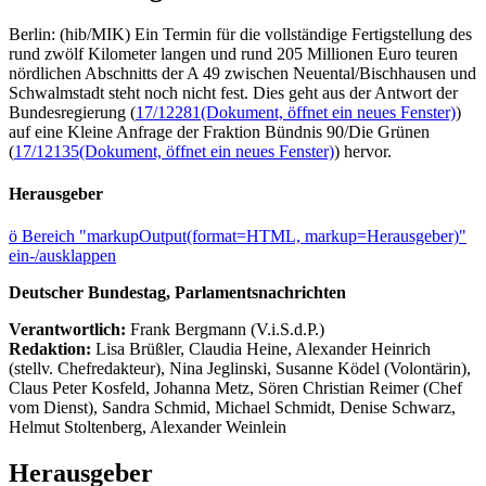
Berlin: (hib/MIK) Ein Termin für die vollständige Fertigstellung des
rund zwölf Kilometer langen und rund 205 Millionen Euro teuren
nördlichen Abschnitts der A 49 zwischen Neuental/Bischhausen und
Schwalmstadt steht noch nicht fest. Dies geht aus der Antwort der
Bundesregierung (
17/12281
(Dokument, öffnet ein neues Fenster)
)
auf eine Kleine Anfrage der Fraktion Bündnis 90/Die Grünen
(
17/12135
(Dokument, öffnet ein neues Fenster)
) hervor.
Herausgeber
ö
Bereich "markupOutput(format=HTML, markup=Herausgeber)"
ein-/ausklappen
Deutscher Bundestag, Parlamentsnachrichten
Verantwortlich:
Frank Bergmann (V.i.S.d.P.)
Redaktion:
Lisa Brüßler, Claudia Heine, Alexander Heinrich
(stellv. Chefredakteur), Nina Jeglinski,
Susanne Ködel (Volontärin),
Claus Peter Kosfeld, Johanna Metz, Sören Christian Reimer (Chef
vom Dienst), Sandra Schmid, Michael Schmidt, Denise Schwarz,
Helmut Stoltenberg, Alexander Weinlein
Herausgeber