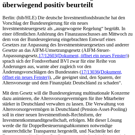
überwiegend positiv beurteilt
Berlin: (hib/HLE) Die deutsche Investmentfondsbranche hat den
Vorschlag der Bundesregierung für ein neues
Investmentsteuergesetz als „ausgewogene Regelung“ begrüßt. In
einer öffentlichen Anhörung des Finanzausschusses am Mittwoch zu
dem von der Bundesregierung eingebrachten Entwurf eines
Gesetzes zur Anpassung des Investmentsteuergesetzes und anderer
Gesetze an das AIFM-Umsetzungsgesetz (AIFM-Steuer-
Anpassungsgesetz,
17/12603
(Dokument, öffnet ein neues Fenster)
)
sprach sich der Fondsverband BVI zwar für eine Reihe von
Änderungen aus, warnte aber zugleich vor den
Änderungsvorschlägen des Bundesrates (
17/13036
(Dokument,
öffnet ein neues Fenster)
), „die geeignet sind, den Sparern, der
Altersvorsorge und dem Finanzplatz Deutschland zu schaden“.
Mit dem Gesetz will die Bundesregierung multinationale Konzerne
dazu animieren, die Altersvorsorgevermögen für ihre Mitarbeiter
stärker in Deutschland verwalten zu lassen. Die Verwaltung von
Altersvorsorgevermögen in Deutschland (Pension-Asset-Pooling)
soll in einer neuen Investmentfonds-Rechtsform, der
Investmentkommanditgesellschaft, erfolgen. Mit dieser Lösung
werde die für Doppelbesteuerungsabkommen notwendige
steuerrechtliche Transparenz hergestellt, und Nachteile bei der