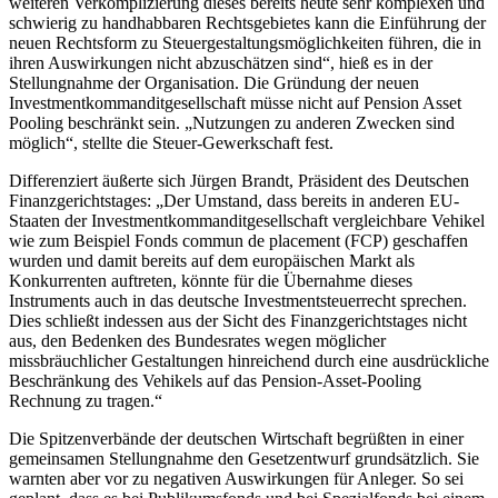
weiteren Verkomplizierung dieses bereits heute sehr komplexen und
schwierig zu handhabbaren Rechtsgebietes kann die Einführung der
neuen Rechtsform zu Steuergestaltungsmöglichkeiten führen, die in
ihren Auswirkungen nicht abzuschätzen sind“, hieß es in der
Stellungnahme der Organisation. Die Gründung der neuen
Investmentkommanditgesellschaft müsse nicht auf Pension Asset
Pooling beschränkt sein. „Nutzungen zu anderen Zwecken sind
möglich“, stellte die Steuer-Gewerkschaft fest.
Differenziert äußerte sich Jürgen Brandt, Präsident des Deutschen
Finanzgerichtstages: „Der Umstand, dass bereits in anderen EU-
Staaten der Investmentkommanditgesellschaft vergleichbare Vehikel
wie zum Beispiel Fonds commun de placement (FCP) geschaffen
wurden und damit bereits auf dem europäischen Markt als
Konkurrenten auftreten, könnte für die Übernahme dieses
Instruments auch in das deutsche Investmentsteuerrecht sprechen.
Dies schließt indessen aus der Sicht des Finanzgerichtstages nicht
aus, den Bedenken des Bundesrates wegen möglicher
missbräuchlicher Gestaltungen hinreichend durch eine ausdrückliche
Beschränkung des Vehikels auf das Pension-Asset-Pooling
Rechnung zu tragen.“
Die Spitzenverbände der deutschen Wirtschaft begrüßten in einer
gemeinsamen Stellungnahme den Gesetzentwurf grundsätzlich. Sie
warnten aber vor zu negativen Auswirkungen für Anleger. So sei