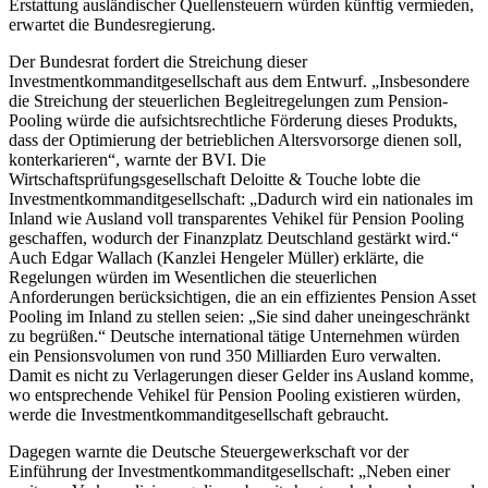
Erstattung ausländischer Quellensteuern würden künftig vermieden,
erwartet die Bundesregierung.
Der Bundesrat fordert die Streichung dieser
Investmentkommanditgesellschaft aus dem Entwurf. „Insbesondere
die Streichung der steuerlichen Begleitregelungen zum Pension-
Pooling würde die aufsichtsrechtliche Förderung dieses Produkts,
dass der Optimierung der betrieblichen Altersvorsorge dienen soll,
konterkarieren“, warnte der BVI. Die
Wirtschaftsprüfungsgesellschaft Deloitte & Touche lobte die
Investmentkommanditgesellschaft: „Dadurch wird ein nationales im
Inland wie Ausland voll transparentes Vehikel für Pension Pooling
geschaffen, wodurch der Finanzplatz Deutschland gestärkt wird.“
Auch Edgar Wallach (Kanzlei Hengeler Müller) erklärte, die
Regelungen würden im Wesentlichen die steuerlichen
Anforderungen berücksichtigen, die an ein effizientes Pension Asset
Pooling im Inland zu stellen seien: „Sie sind daher uneingeschränkt
zu begrüßen.“ Deutsche international tätige Unternehmen würden
ein Pensionsvolumen von rund 350 Milliarden Euro verwalten.
Damit es nicht zu Verlagerungen dieser Gelder ins Ausland komme,
wo entsprechende Vehikel für Pension Pooling existieren würden,
werde die Investmentkommanditgesellschaft gebraucht.
Dagegen warnte die Deutsche Steuergewerkschaft vor der
Einführung der Investmentkommanditgesellschaft: „Neben einer