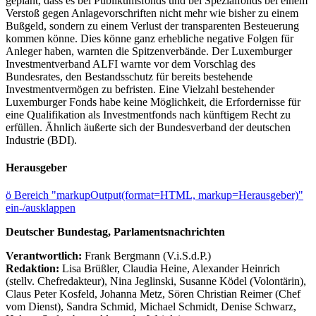
geplant, dass es bei Publikumsfonds und bei Spezialfonds bei einem
Verstoß gegen Anlagevorschriften nicht mehr wie bisher zu einem
Bußgeld, sondern zu einem Verlust der transparenten Besteuerung
kommen könne. Dies könne ganz erhebliche negative Folgen für
Anleger haben, warnten die Spitzenverbände. Der Luxemburger
Investmentverband ALFI warnte vor dem Vorschlag des
Bundesrates, den Bestandsschutz für bereits bestehende
Investmentvermögen zu befristen. Eine Vielzahl bestehender
Luxemburger Fonds habe keine Möglichkeit, die Erfordernisse für
eine Qualifikation als Investmentfonds nach künftigem Recht zu
erfüllen. Ähnlich äußerte sich der Bundesverband der deutschen
Industrie (BDI).
Herausgeber
ö
Bereich "markupOutput(format=HTML, markup=Herausgeber)"
ein-/ausklappen
Deutscher Bundestag, Parlamentsnachrichten
Verantwortlich:
Frank Bergmann (V.i.S.d.P.)
Redaktion:
Lisa Brüßler, Claudia Heine, Alexander Heinrich
(stellv. Chefredakteur), Nina Jeglinski,
Susanne Ködel (Volontärin),
Claus Peter Kosfeld, Johanna Metz, Sören Christian Reimer (Chef
vom Dienst), Sandra Schmid, Michael Schmidt, Denise Schwarz,