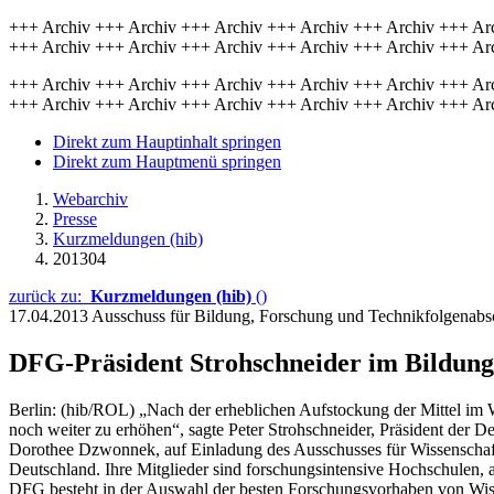
+++ Archiv +++ Archiv +++ Archiv +++ Archiv +++ Archiv +++ Ar
+++ Archiv +++ Archiv +++ Archiv +++ Archiv +++ Archiv +++ Ar
+++ Archiv +++ Archiv +++ Archiv +++ Archiv +++ Archiv +++ Ar
+++ Archiv +++ Archiv +++ Archiv +++ Archiv +++ Archiv +++ Ar
Direkt zum Hauptinhalt springen
Direkt zum Hauptmenü springen
Webarchiv
Presse
Kurzmeldungen (hib)
201304
zurück zu:
Kurzmeldungen (hib)
()
17.04.2013
Ausschuss für Bildung, Forschung und Technikfolgenab
DFG-Präsident Strohschneider im Bildung
Berlin: (hib/ROL) „Nach der erheblichen Aufstockung der Mittel im W
noch weiter zu erhöhen“, sagte Peter Strohschneider, Präsident de
Dorothee Dzwonnek, auf Einladung des Ausschusses für Wissenschaft
Deutschland. Ihre Mitglieder sind forschungsintensive Hochschulen,
DFG besteht in der Auswahl der besten Forschungsvorhaben von Wiss