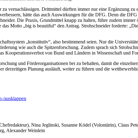
r zu vernachlässigen. Drittmittel dürften immer nur eine Ergänzung zu 
t verbessern, hätte das auch Auswirkungen für die DFG. Denn die DFG 
hschneider. Die Praxis, Grundmittel knapp zu halten, führe zudem immer
 das Motto „big is beautiful“ den Antrag. Strohschneider forderte: „Di
schaftssystem „konstitutiv“, also bestimmend seien. Nur die Universit
erung wie auch die Spitzenforschung. Zudem sprach sich Strohschnei
ei, das Kooperationsverbot von Bund und Ländern in Wissenschaft und 
Forschung und Förderorganisationen bei zu behalten, damit die einzelne
 der derzeitigen Planung ausläuft, weiter zu führen und die wettbewerbli
-/ausklappen
 Chefredakteur), Nina Jeglinski,
Susanne Ködel (Volontärin),
Claus Pet
rg, Alexander Weinlein