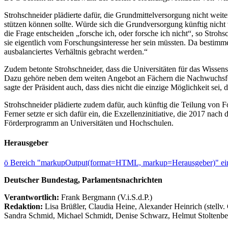
Strohschneider plädierte dafür, die Grundmittelversorgung nicht weite
stützen können sollte. Würde sich die Grundversorgung künftig nich
die Frage entscheiden „forsche ich, oder forsche ich nicht“, so Stro
sie eigentlich vom Forschungsinteresse her sein müssten. Da bestimme
ausbalanciertes Verhältnis gebracht werden.“
Zudem betonte Strohschneider, dass die Universitäten für das Wissen
Dazu gehöre neben dem weiten Angebot an Fächern die Nachwuchsförd
sagte der Präsident auch, dass dies nicht die einzige Möglichkeit s
Strohschneider plädierte zudem dafür, auch künftig die Teilung von 
Ferner setzte er sich dafür ein, die Exzellenzinitiative, die 2017 nach
Förderprogramm an Universitäten und Hochschulen.
Herausgeber
ö
Bereich "markupOutput(format=HTML, markup=Herausgeber)" ein
Deutscher Bundestag, Parlamentsnachrichten
Verantwortlich:
Frank Bergmann (V.i.S.d.P.)
Redaktion:
Lisa Brüßler, Claudia Heine, Alexander Heinrich (stellv.
Sandra Schmid, Michael Schmidt, Denise Schwarz, Helmut Stoltenbe