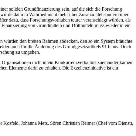
einer soliden Grundfinanzierung sein, auf die sich die Forschung
würde dann in Wahrheit nicht mehr über Zusatzmittel sondern über
 öfter dazu, dass Forschungsvorhaben teurer veranschlagt würden, als
e Finanzierung von Grundmitteln und Drittmitteln muss wieder in ein
äten würden den breiten Rahmen abdecken, den so ein System bräuchte.
der auch für die Änderung des Grundgesetzartikels 91 b aus. Doch
Forschung zu umgehen.
n Organisationen nicht in ein Konkurrenzverhältnis zueinander kämen.
chen Elemente darin zu erhalten. Die Exzellenzinitiative ist ein
er Kosfeld, Johanna Metz, Sören Christian Reimer (Chef vom Dienst),