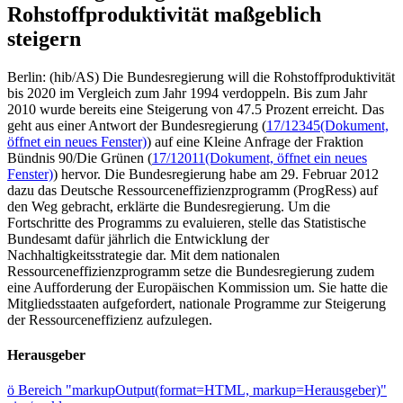
Rohstoffproduktivität maßgeblich
steigern
Berlin: (hib/AS) Die Bundesregierung will die Rohstoffproduktivität
bis 2020 im Vergleich zum Jahr 1994 verdoppeln. Bis zum Jahr
2010 wurde bereits eine Steigerung von 47.5 Prozent erreicht. Das
geht aus einer Antwort der Bundesregierung (
17/12345
(Dokument,
öffnet ein neues Fenster)
) auf eine Kleine Anfrage der Fraktion
Bündnis 90/Die Grünen (
17/12011
(Dokument, öffnet ein neues
Fenster)
) hervor. Die Bundesregierung habe am 29. Februar 2012
dazu das Deutsche Ressourceneffizienzprogramm (ProgRess) auf
den Weg gebracht, erklärte die Bundesregierung. Um die
Fortschritte des Programms zu evaluieren, stelle das Statistische
Bundesamt dafür jährlich die Entwicklung der
Nachhaltigkeitsstrategie dar. Mit dem nationalen
Ressourceneffizienzprogramm setze die Bundesregierung zudem
eine Aufforderung der Europäischen Kommission um. Sie hatte die
Mitgliedsstaaten aufgefordert, nationale Programme zur Steigerung
der Ressourceneffizienz aufzulegen.
Herausgeber
ö
Bereich "markupOutput(format=HTML, markup=Herausgeber)"