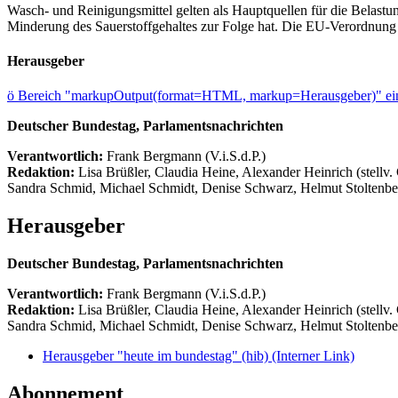
Wasch- und Reinigungsmittel gelten als Hauptquellen für die Belas
Minderung des Sauerstoffgehaltes zur Folge hat. Die EU-Verordnung s
Herausgeber
ö
Bereich "markupOutput(format=HTML, markup=Herausgeber)" ein
Deutscher Bundestag, Parlamentsnachrichten
Verantwortlich:
Frank Bergmann (V.i.S.d.P.)
Redaktion:
Lisa Brüßler, Claudia Heine, Alexander Heinrich (stellv.
Sandra Schmid, Michael Schmidt, Denise Schwarz, Helmut Stoltenbe
Herausgeber
Deutscher Bundestag, Parlamentsnachrichten
Verantwortlich:
Frank Bergmann (V.i.S.d.P.)
Redaktion:
Lisa Brüßler, Claudia Heine, Alexander Heinrich (stellv.
Sandra Schmid, Michael Schmidt, Denise Schwarz, Helmut Stoltenbe
Herausgeber "heute im bundestag" (hib)
(Interner Link)
Abonnement