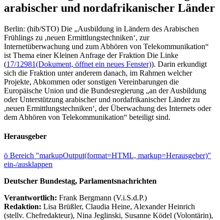
arabischer und nordafrikanischer Länder
Berlin: (hib/STO) Die „Ausbildung in Ländern des Arabischen
Frühlings zu ,neuen Ermittlungstechniken‘, zur
Internetüberwachung und zum Abhören von Telekommunikation“
ist Thema einer Kleinen Anfrage der Fraktion Die Linke
(
17/12981
(Dokument, öffnet ein neues Fenster)
). Darin erkundigt
sich die Fraktion unter anderem danach, im Rahmen welcher
Projekte, Abkommen oder sonstigen Vereinbarungen die
Europäische Union und die Bundesregierung „an der Ausbildung
oder Unterstützung arabischer und nordafrikanischer Länder zu
,neuen Ermittlungstechniken‘, der Überwachung des Internets oder
dem Abhören von Telekommunikation“ beteiligt sind.
Herausgeber
ö
Bereich "markupOutput(format=HTML, markup=Herausgeber)"
ein-/ausklappen
Deutscher Bundestag, Parlamentsnachrichten
Verantwortlich:
Frank Bergmann (V.i.S.d.P.)
Redaktion:
Lisa Brüßler, Claudia Heine, Alexander Heinrich
(stellv. Chefredakteur), Nina Jeglinski,
Susanne Ködel (Volontärin),