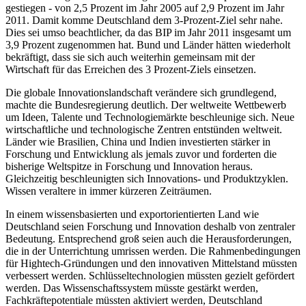
gestiegen - von 2,5 Prozent im Jahr 2005 auf 2,9 Prozent im Jahr
2011. Damit komme Deutschland dem 3-Prozent-Ziel sehr nahe.
Dies sei umso beachtlicher, da das BIP im Jahr 2011 insgesamt um
3,9 Prozent zugenommen hat. Bund und Länder hätten wiederholt
bekräftigt, dass sie sich auch weiterhin gemeinsam mit der
Wirtschaft für das Erreichen des 3 Prozent-Ziels einsetzen.
Die globale Innovationslandschaft verändere sich grundlegend,
machte die Bundesregierung deutlich. Der weltweite Wettbewerb
um Ideen, Talente und Technologiemärkte beschleunige sich. Neue
wirtschaftliche und technologische Zentren entstünden weltweit.
Länder wie Brasilien, China und Indien investierten stärker in
Forschung und Entwicklung als jemals zuvor und forderten die
bisherige Weltspitze in Forschung und Innovation heraus.
Gleichzeitig beschleunigten sich Innovations- und Produktzyklen.
Wissen veraltere in immer kürzeren Zeiträumen.
In einem wissensbasierten und exportorientierten Land wie
Deutschland seien Forschung und Innovation deshalb von zentraler
Bedeutung. Entsprechend groß seien auch die Herausforderungen,
die in der Unterrichtung umrissen werden. Die Rahmenbedingungen
für Hightech-Gründungen und den innovativen Mittelstand müssten
verbessert werden. Schlüsseltechnologien müssten gezielt gefördert
werden. Das Wissenschaftssystem müsste gestärkt werden,
Fachkräftepotentiale müssten aktiviert werden, Deutschland