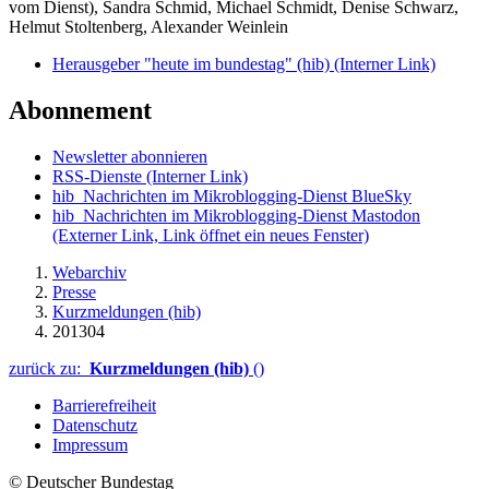
vom Dienst), Sandra Schmid, Michael Schmidt, Denise Schwarz,
Helmut Stoltenberg, Alexander Weinlein
Herausgeber "heute im bundestag" (hib)
(Interner Link)
Abonnement
Newsletter abonnieren
RSS-Dienste
(Interner Link)
hib_Nachrichten im Mikroblogging-Dienst BlueSky
hib_Nachrichten im Mikroblogging-Dienst Mastodon
(Externer Link, Link öffnet ein neues Fenster)
Webarchiv
Presse
Kurzmeldungen (hib)
201304
zurück zu:
Kurzmeldungen (hib)
()
Barrierefreiheit
Datenschutz
Impressum
© Deutscher Bundestag