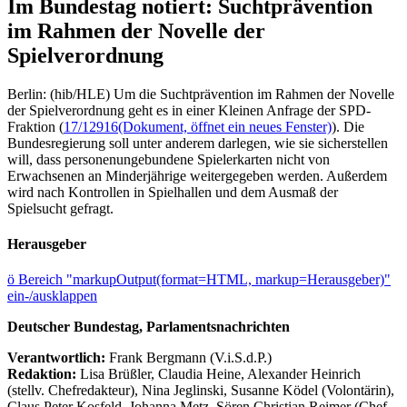
Im Bundestag notiert: Suchtprävention
im Rahmen der Novelle der
Spielverordnung
Berlin: (hib/HLE) Um die Suchtprävention im Rahmen der Novelle
der Spielverordnung geht es in einer Kleinen Anfrage der SPD-
Fraktion (
17/12916
(Dokument, öffnet ein neues Fenster)
). Die
Bundesregierung soll unter anderem darlegen, wie sie sicherstellen
will, dass personenungebundene Spielerkarten nicht von
Erwachsenen an Minderjährige weitergegeben werden. Außerdem
wird nach Kontrollen in Spielhallen und dem Ausmaß der
Spielsucht gefragt.
Herausgeber
ö
Bereich "markupOutput(format=HTML, markup=Herausgeber)"
ein-/ausklappen
Deutscher Bundestag, Parlamentsnachrichten
Verantwortlich:
Frank Bergmann (V.i.S.d.P.)
Redaktion:
Lisa Brüßler, Claudia Heine, Alexander Heinrich
(stellv. Chefredakteur), Nina Jeglinski,
Susanne Ködel (Volontärin),
Claus Peter Kosfeld, Johanna Metz, Sören Christian Reimer (Chef