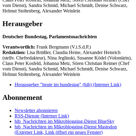
vom Dienst), Sandra Schmid, Michael Schmidt, Denise Schwarz,
Helmut Stoltenberg, Alexander Weinlein
Herausgeber
Deutscher Bundestag, Parlamentsnachrichten
Verantwortlich:
Frank Bergmann (V.i.S.d.P.)
Redaktion:
Lisa Brüßler, Claudia Heine, Alexander Heinrich
(stellv. Chefredakteur), Nina Jeglinski,
Susanne Ködel (Volontärin),
Claus Peter Kosfeld, Johanna Metz, Sören Christian Reimer (Chef
vom Dienst), Sandra Schmid, Michael Schmidt, Denise Schwarz,
Helmut Stoltenberg, Alexander Weinlein
Herausgeber "heute im bundestag" (hib)
(Interner Link)
Abonnement
Newsletter abonnieren
RSS-Dienste
(Interner Link)
hib_Nachrichten im Mikroblogging-Dienst BlueSky
hib_Nachrichten im Mikroblogging-Dienst Mastodon
(Externer Link, Link öffnet ein neues Fenster)