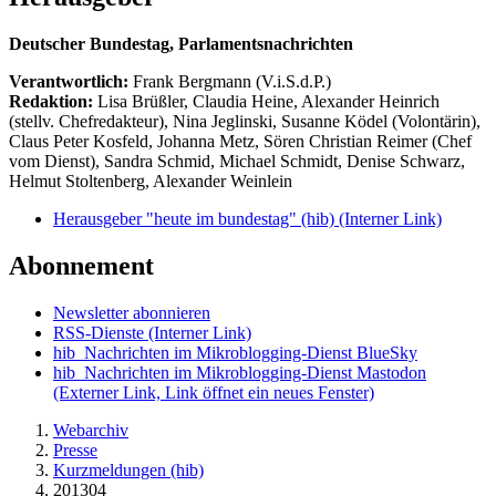
Deutscher Bundestag, Parlamentsnachrichten
Verantwortlich:
Frank Bergmann (V.i.S.d.P.)
Redaktion:
Lisa Brüßler, Claudia Heine, Alexander Heinrich
(stellv. Chefredakteur), Nina Jeglinski,
Susanne Ködel (Volontärin),
Claus Peter Kosfeld, Johanna Metz, Sören Christian Reimer (Chef
vom Dienst), Sandra Schmid, Michael Schmidt, Denise Schwarz,
Helmut Stoltenberg, Alexander Weinlein
Herausgeber "heute im bundestag" (hib)
(Interner Link)
Abonnement
Newsletter abonnieren
RSS-Dienste
(Interner Link)
hib_Nachrichten im Mikroblogging-Dienst BlueSky
hib_Nachrichten im Mikroblogging-Dienst Mastodon
(Externer Link, Link öffnet ein neues Fenster)
Webarchiv
Presse
Kurzmeldungen (hib)
201304