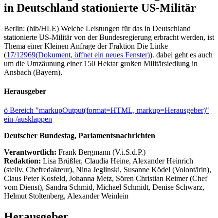
in Deutschland stationierte US-Militär
Berlin: (hib/HLE) Welche Leistungen für das in Deutschland
stationierte US-Militär von der Bundesregierung erbracht werden, ist
Thema einer Kleinen Anfrage der Fraktion Die Linke
(
17/12969
(Dokument, öffnet ein neues Fenster)
). dabei geht es auch
um die Umzäunung einer 150 Hektar großen Militärsiedlung in
Ansbach (Bayern).
Herausgeber
ö
Bereich "markupOutput(format=HTML, markup=Herausgeber)"
ein-/ausklappen
Deutscher Bundestag, Parlamentsnachrichten
Verantwortlich:
Frank Bergmann (V.i.S.d.P.)
Redaktion:
Lisa Brüßler, Claudia Heine, Alexander Heinrich
(stellv. Chefredakteur), Nina Jeglinski,
Susanne Ködel (Volontärin),
Claus Peter Kosfeld, Johanna Metz, Sören Christian Reimer (Chef
vom Dienst), Sandra Schmid, Michael Schmidt, Denise Schwarz,
Helmut Stoltenberg, Alexander Weinlein
Herausgeber