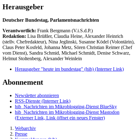
Herausgeber
Deutscher Bundestag, Parlamentsnachrichten
Verantwortlich:
Frank Bergmann (V.i.S.d.P.)
Redaktion:
Lisa Brüßler, Claudia Heine, Alexander Heinrich
(stellv. Chefredakteur), Nina Jeglinski,
Susanne Ködel (Volontärin),
Claus Peter Kosfeld, Johanna Metz, Sören Christian Reimer (Chef
vom Dienst), Sandra Schmid, Michael Schmidt, Denise Schwarz,
Helmut Stoltenberg, Alexander Weinlein
Herausgeber "heute im bundestag" (hib)
(Interner Link)
Abonnement
Newsletter abonnieren
RSS-Dienste
(Interner Link)
hib_Nachrichten im Mikroblogging-Dienst BlueSky
hib_Nachrichten im Mikroblogging-Dienst Mastodon
(Externer Link, Link öffnet ein neues Fenster)
Webarchiv
Presse