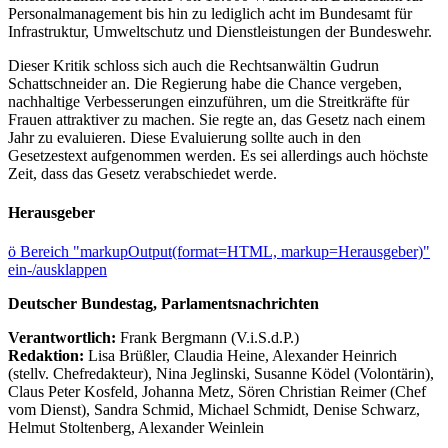
Personalmanagement bis hin zu lediglich acht im Bundesamt für
Infrastruktur, Umweltschutz und Dienstleistungen der Bundeswehr.
Dieser Kritik schloss sich auch die Rechtsanwältin Gudrun
Schattschneider an. Die Regierung habe die Chance vergeben,
nachhaltige Verbesserungen einzuführen, um die Streitkräfte für
Frauen attraktiver zu machen. Sie regte an, das Gesetz nach einem
Jahr zu evaluieren. Diese Evaluierung sollte auch in den
Gesetzestext aufgenommen werden. Es sei allerdings auch höchste
Zeit, dass das Gesetz verabschiedet werde.
Herausgeber
ö
Bereich "markupOutput(format=HTML, markup=Herausgeber)"
ein-/ausklappen
Deutscher Bundestag, Parlamentsnachrichten
Verantwortlich:
Frank Bergmann (V.i.S.d.P.)
Redaktion:
Lisa Brüßler, Claudia Heine, Alexander Heinrich
(stellv. Chefredakteur), Nina Jeglinski,
Susanne Ködel (Volontärin),
Claus Peter Kosfeld, Johanna Metz, Sören Christian Reimer (Chef
vom Dienst), Sandra Schmid, Michael Schmidt, Denise Schwarz,
Helmut Stoltenberg, Alexander Weinlein