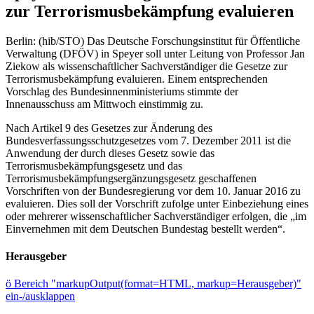
zur Terrorismusbekämpfung evaluieren
Berlin: (hib/STO) Das Deutsche Forschungsinstitut für Öffentliche
Verwaltung (DFÖV) in Speyer soll unter Leitung von Professor Jan
Ziekow als wissenschaftlicher Sachverständiger die Gesetze zur
Terrorismusbekämpfung evaluieren. Einem entsprechenden
Vorschlag des Bundesinnenministeriums stimmte der
Innenausschuss am Mittwoch einstimmig zu.
Nach Artikel 9 des Gesetzes zur Änderung des
Bundesverfassungsschutzgesetzes vom 7. Dezember 2011 ist die
Anwendung der durch dieses Gesetz sowie das
Terrorismusbekämpfungsgesetz und das
Terrorismusbekämpfungsergänzungsgesetz geschaffenen
Vorschriften von der Bundesregierung vor dem 10. Januar 2016 zu
evaluieren. Dies soll der Vorschrift zufolge unter Einbeziehung eines
oder mehrerer wissenschaftlicher Sachverständiger erfolgen, die „im
Einvernehmen mit dem Deutschen Bundestag bestellt werden“.
Herausgeber
ö
Bereich "markupOutput(format=HTML, markup=Herausgeber)"
ein-/ausklappen