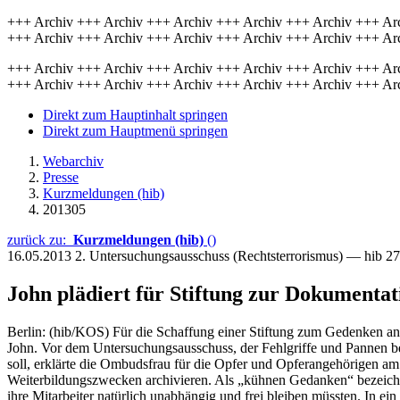
+++ Archiv +++ Archiv +++ Archiv +++ Archiv +++ Archiv +++ Ar
+++ Archiv +++ Archiv +++ Archiv +++ Archiv +++ Archiv +++ Ar
+++ Archiv +++ Archiv +++ Archiv +++ Archiv +++ Archiv +++ Ar
+++ Archiv +++ Archiv +++ Archiv +++ Archiv +++ Archiv +++ Ar
Direkt zum Hauptinhalt springen
Direkt zum Hauptmenü springen
Webarchiv
Presse
Kurzmeldungen (hib)
201305
zurück zu:
Kurzmeldungen (hib)
()
16.05.2013
2. Untersuchungsausschuss (Rechtsterrorismus) — hib 2
John plädiert für Stiftung zur Dokumenta
Berlin: (hib/KOS) Für die Schaffung einer Stiftung zum Gedenken an
John. Vor dem Untersuchungsausschuss, der Fehlgriffe und Pannen be
soll, erklärte die Ombudsfrau für die Opfer und Opferangehörigen a
Weiterbildungszwecken archivieren. Als „kühnen Gedanken“ bezeichnete
ihre Mitarbeiter natürlich unabhängig und frei bleiben müssten. In ei