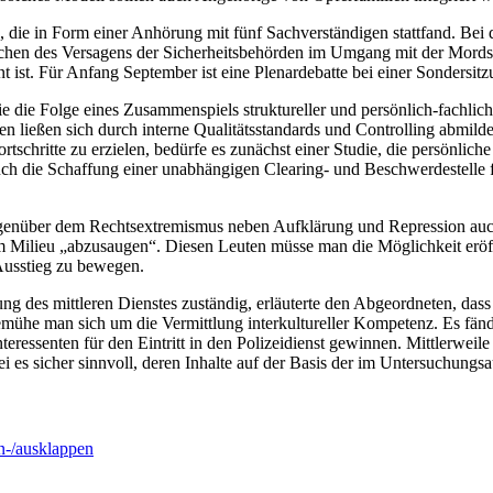
es, die in Form einer Anhörung mit fünf Sachverständigen stattfand. Bei
hen des Versagens der Sicherheitsbehörden im Umgang mit der Mordser
t ist. Für Anfang September ist eine Plenardebatte bei einer Sondersi
die Folge eines Zusammenspiels struktureller und persönlich-fachliche
ließen sich durch interne Qualitätsstandards und Controlling abmildern
schritte zu erzielen, bedürfe es zunächst einer Studie, die persönlich
uch die Schaffung einer unabhängigen Clearing- und Beschwerdestelle f
 gegenüber dem Rechtsextremismus neben Aufklärung und Repression auc
m Milieu „abzusaugen“. Diesen Leuten müsse man die Möglichkeit eröffn
Ausstieg zu bewegen.
ung des mittleren Dienstes zuständig, erläuterte den Abgeordneten, dass
emühe man sich um die Vermittlung interkultureller Kompetenz. Es fän
eressenten für den Eintritt in den Polizeidienst gewinnen. Mittlerweil
 es sicher sinnvoll, deren Inhalte auf der Basis der im Untersuchung
-/ausklappen