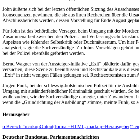
John äußerte sich bei der letzten öffentlichen Sitzung des Ausschuss
Konsequenzen gewinnen, die sie aus ihren Recherchen über die Ursac
Abschlussberichts werden, dessen Vorstellung für Ende August geplan
Für John ist das behördliche Versagen beim Umgang mit der Mordserie 
Zusammenarbeit zwischen den Polizei- und Verfassungsschutzinstanzen 
Aspekten wie fehlender Selbstkritik oder Duckmäusertum. Um hier Fort
analysiert, sagte die Sachverständige. Zu Johns Vorschlägen gehört a
bei der Polizei ebenfalls gefördert werden.
Bernd Wagner von der Aussteiger-Initiative „Exit“ plädierte dafür,
versuchen, diese Szene zu beeinflussen und Rechtsradikale aus diese
„Exit“ in nicht wenigen Fällen gelungen sei, Rechtsextremisten zum 
Jürgen Funk, bei der schleswig-holsteinischen Polizei für die Ausbild
Umgang mit ausländerfeindlicher Kriminalität geschult würden. So b
wolle zudem, wie der Sachverständige darlegte, unter Zuwanderern Int
wenn die „Grundrichtung der Ausbildung“ stimme, meinte Funk, so sei
Herausgeber
ö
Bereich "markupOutput(format=HTML, markup=Herausgeber)" ein
Deutscher Bundestag, Parlamentsnachrichten