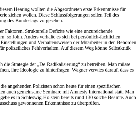
 diesem Hearing wollten die Abgeordneten erste Erkenntnisse für
ie ziehen wollen. Diese Schlussfolgerungen sollen Teil des
tzung des Bundestags vorgesehen.
r Faktoren. Strukturelle Defizite wie eine unzureichende
, so John. Anders verhalte es sich bei persönlich-fachlichen
e Einstellungen und Verhaltensweisen der Mitarbeiter in den Behörden
ür polizeiliches Fehlverhalten. Auf diesem Weg könne Selbstkritik
h die Strategie der „De-Radikalisierung“ zu betreiben. Man müsse
en, ihre Ideologie zu hinterfragen. Wagner verwies darauf, dass es
 die angehenden Polizisten schon heute für einen spezifischen
den auch gemeinsame Seminare mit Amnesty International statt. Man
e gebe es in Schleswig-Holstein bereits rund 130 solche Beamte. Auch
sausschuss gewonnenen Erkenntnisse zu überprüfen.