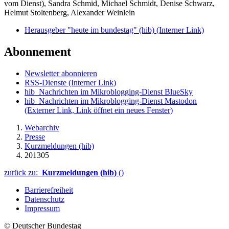
vom Dienst), Sandra Schmid, Michael Schmidt, Denise Schwarz,
Helmut Stoltenberg, Alexander Weinlein
Herausgeber "heute im bundestag" (hib)
(Interner Link)
Abonnement
Newsletter abonnieren
RSS-Dienste
(Interner Link)
hib_Nachrichten im Mikroblogging-Dienst BlueSky
hib_Nachrichten im Mikroblogging-Dienst Mastodon
(Externer Link, Link öffnet ein neues Fenster)
Webarchiv
Presse
Kurzmeldungen (hib)
201305
zurück zu:
Kurzmeldungen (hib)
()
Barrierefreiheit
Datenschutz
Impressum
© Deutscher Bundestag