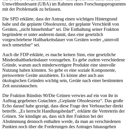
Umweltbundesamt (UBA) im Rahmen eines Forschungsprogramms
mit der Problematik zu befassen.
Die SPD erklärte, dass der Antrag einen wichtigen Hintergrund
habe und die geplante Obsoleszenz, der geplante Verschleiß von
Geräten, „nicht hinnehmbar“ sei. Die Enthaltung seiner Fraktion
begründete er unter anderem damit, dass eine gesetzlich
vorgeschriebene Haltbarkeitsdauer von Geräten weder „sinnvoll
noch umsetzbar“ sei.
Auch die FDP erklärte, es mache keinen Sinn, eine gesetzliche
Mindesthaltbarkeitsdauer vorzugeben. Es gebe zudem verschiedene
Gründe, warum auch minderwertigere Produkte eine sinnvolle
Nutzung haben könnten. So gebe es eine soziale Komponente,
preiswertere Geräte anzubieten. Es könne aber auch aus
ökologischen Gründen wichtig sein, Geräte nach einer bestimmten
Zeit auszutauschen.
Die Fraktion Bündnis 90/Die Grünen verwies auf ein von ihr in
Auftrag gegebenes Gutachten „Geplante Obsoleszenz“. Das große
Echo darauf habe gezeigt, dass diese Frage den Verbraucher direkt
betreffe. „Es herrscht Handlungsbedarf“, erklärte die Vertreterin der
Grünen. Sie kündigte an, dass sich ihre Fraktion bei der
Abstimmung dennoch enthalten werde, da man an verschiedenen
Punkten noch über die Forderungen des Antrages hinausgehen