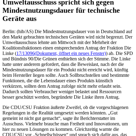
Umweltausschuss spricht sich gegen
Mindestnutzungsdauer für technische
Geräte aus
Berlin: (hib/AS) Die Mindestnutzungsdauer von in Deutschland auf
den Markt gebrachten technischen Geräten wird nicht begrenzt. Der
Umweltausschuss lehnte am Mittwoch mit der Mehrheit der
Koalitionsfraktionen einen entsprechenden Antrag der Fraktion Die
Linke (
17/13096
(Dokument, öffnet ein neues Fenster)
) ab. Die SPD
und Bündnis 90/Die Grünen enthielten sich der Stimme. Die Linke
hatte unter anderem gefordert, dass die Beweislast, nach der die
Mindestnutzungsdauer für ein Produkt nicht erreicht wird, künftig
beim Hersteller liegen sollte. Auch Sollbruchstellen und bestimmte
Funktionen, die die Lebensdauer eines Produkts künstlich
verkürzen, sollten dem Antrag zufolge nicht mehr erlaubt sein.
Dadurch sollten Verbraucher weniger belastet und Ressourcen
besser geschützt werden, begründete Die Linke ihren Antrag.
Die CDU/CSU Fraktion äußerte Zweifel, ob die vorgeschlagenen
Regelungen in die Realität umgesetzt werden könnten. „Gut
gemeint ist nicht gut gemacht“, sagte ihr Berichterstatter im
Ausschuss. Vielmehr brauche man Freiheit und Innovationen, um
hier zu neuen Lösungen zu kommen. Gleichzeitig warnte die
CDU/CSU vor „Schnellschüssen“ und sprach sich dafür aus, das