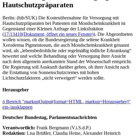
Hautschutzpräparaten
Berlin: (hib/SUK) Die Kostenübernahme für Versorgung mit
Hautschutzpräparaten bei Patienten mit Mondscheinkrankheit ist
Gegenstand einer Kleinen Anfrage der Linksfraktion
(
17/13410
(Dokument, öffnet ein neues Fenster)
). Die Abgeordneten
wollen wissen, ob die Bundesregierung die seltene Krankheit
Xeroderma Pigmentosum, die auch Mondscheinkrankheit genannt
wird, als „lebensbedrohliche oder regelmäßig tödliche Erkrankung“
bewertet und welche Behandlung oder Versorgung ihrer Ansicht
nach dem allgemein anerkannten Stand der Wissenschaft entspricht.
Die Regierung soll Auskunft darüber geben, ob ihrer Ansicht nach
die Erstattung von Sonnenschutzcremes mit hohen
Lichtschutzfaktoren „nicht verweigert“ werden sollte.
Herausgeber
ö
Bereich "markupOutput(format=HTML, markup=Herausgeber)"
ein-/ausklappen
Deutscher Bundestag, Parlamentsnachrichten
Verantwortlich:
Frank Bergmann (V.i.S.d.P.)
Redaktion:
Lisa Brüßler, Claudia Heine, Alexander Heinrich