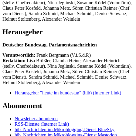
(stellv. Chefredakteur), Nina Jeglinski,
Susanne Ködel (Volontärin),
Claus Peter Kosfeld, Johanna Metz, Sören Christian Reimer (Chef
vom Dienst), Sandra Schmid, Michael Schmidt, Denise Schwarz,
Helmut Stoltenberg, Alexander Weinlein
Herausgeber
Deutscher Bundestag, Parlamentsnachrichten
Verantwortlich:
Frank Bergmann (V.i.S.d.P.)
Redaktion:
Lisa Brüßler, Claudia Heine, Alexander Heinrich
(stellv. Chefredakteur), Nina Jeglinski,
Susanne Ködel (Volontärin),
Claus Peter Kosfeld, Johanna Metz, Sören Christian Reimer (Chef
vom Dienst), Sandra Schmid, Michael Schmidt, Denise Schwarz,
Helmut Stoltenberg, Alexander Weinlein
Herausgeber "heute im bundestag" (hib)
(Interner Link)
Abonnement
Newsletter abonnieren
RSS-Dienste
(Interner Link)
hib_Nachrichten im Mikroblogging-Dienst BlueSky
hib_Nachrichten im Mikroblogging-Dienst Mastodon