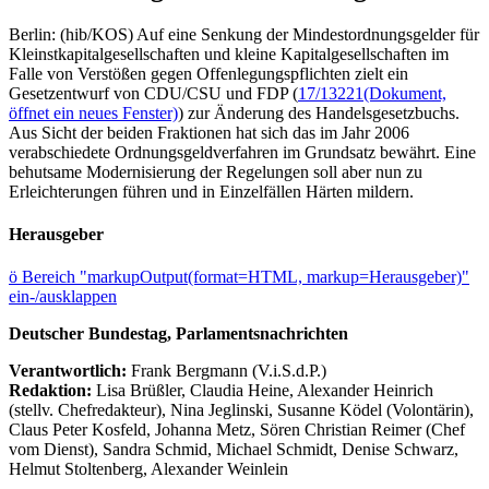
Berlin: (hib/KOS) Auf eine Senkung der Mindestordnungsgelder für
Kleinstkapitalgesellschaften und kleine Kapitalgesellschaften im
Falle von Verstößen gegen Offenlegungspflichten zielt ein
Gesetzentwurf von CDU/CSU und FDP (
17/13221
(Dokument,
öffnet ein neues Fenster)
) zur Änderung des Handelsgesetzbuchs.
Aus Sicht der beiden Fraktionen hat sich das im Jahr 2006
verabschiedete Ordnungsgeldverfahren im Grundsatz bewährt. Eine
behutsame Modernisierung der Regelungen soll aber nun zu
Erleichterungen führen und in Einzelfällen Härten mildern.
Herausgeber
ö
Bereich "markupOutput(format=HTML, markup=Herausgeber)"
ein-/ausklappen
Deutscher Bundestag, Parlamentsnachrichten
Verantwortlich:
Frank Bergmann (V.i.S.d.P.)
Redaktion:
Lisa Brüßler, Claudia Heine, Alexander Heinrich
(stellv. Chefredakteur), Nina Jeglinski,
Susanne Ködel (Volontärin),
Claus Peter Kosfeld, Johanna Metz, Sören Christian Reimer (Chef
vom Dienst), Sandra Schmid, Michael Schmidt, Denise Schwarz,
Helmut Stoltenberg, Alexander Weinlein