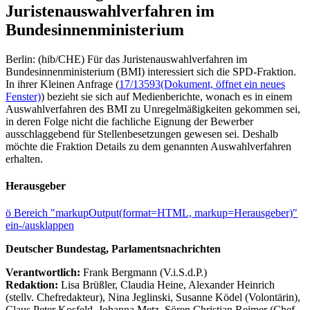
Juristenauswahlverfahren im
Bundesinnenministerium
Berlin: (hib/CHE) Für das Juristenauswahlverfahren im
Bundesinnenministerium (BMI) interessiert sich die SPD-Fraktion.
In ihrer Kleinen Anfrage (
17/13593
(Dokument, öffnet ein neues
Fenster)
) bezieht sie sich auf Medienberichte, wonach es in einem
Auswahlverfahren des BMI zu Unregelmäßigkeiten gekommen sei,
in deren Folge nicht die fachliche Eignung der Bewerber
ausschlaggebend für Stellenbesetzungen gewesen sei. Deshalb
möchte die Fraktion Details zu dem genannten Auswahlverfahren
erhalten.
Herausgeber
ö
Bereich "markupOutput(format=HTML, markup=Herausgeber)"
ein-/ausklappen
Deutscher Bundestag, Parlamentsnachrichten
Verantwortlich:
Frank Bergmann (V.i.S.d.P.)
Redaktion:
Lisa Brüßler, Claudia Heine, Alexander Heinrich
(stellv. Chefredakteur), Nina Jeglinski,
Susanne Ködel (Volontärin),
Claus Peter Kosfeld, Johanna Metz, Sören Christian Reimer (Chef