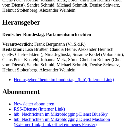
vom Dienst), Sandra Schmid, Michael Schmidt, Denise Schwarz,
Helmut Stoltenberg, Alexander Weinlein
Herausgeber
Deutscher Bundestag, Parlamentsnachrichten
Verantwortlich:
Frank Bergmann (V.i.S.d.P.)
Redaktion:
Lisa Brüßler, Claudia Heine, Alexander Heinrich
(stellv. Chefredakteur), Nina Jeglinski,
Susanne Ködel (Volontärin),
Claus Peter Kosfeld, Johanna Metz, Sören Christian Reimer (Chef
vom Dienst), Sandra Schmid, Michael Schmidt, Denise Schwarz,
Helmut Stoltenberg, Alexander Weinlein
Herausgeber "heute im bundestag" (hib)
(Interner Link)
Abonnement
Newsletter abonnieren
RSS-Dienste
(Interner Link)
hib_Nachrichten im Mikroblogging-Dienst BlueSky
hib_Nachrichten im Mikroblogging-Dienst Mastodon
(Externer Link, Link öffnet ein neues Fenster)