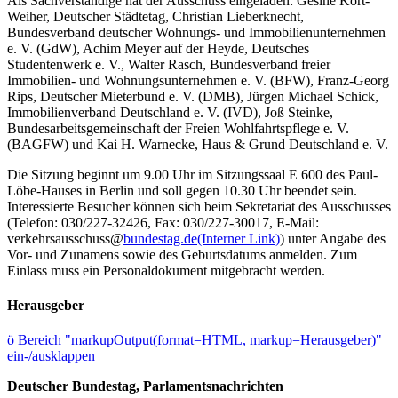
Als Sachverständige hat der Ausschuss eingeladen: Gesine Kort-
Weiher, Deutscher Städtetag, Christian Lieberknecht,
Bundesverband deutscher Wohnungs- und Immobilienunternehmen
e. V. (GdW), Achim Meyer auf der Heyde, Deutsches
Studentenwerk e. V., Walter Rasch, Bundesverband freier
Immobilien- und Wohnungsunternehmen e. V. (BFW), Franz-Georg
Rips, Deutscher Mieterbund e. V. (DMB), Jürgen Michael Schick,
Immobilienverband Deutschland e. V. (IVD), Joß Steinke,
Bundesarbeitsgemeinschaft der Freien Wohlfahrtspflege e. V.
(BAGFW) und Kai H. Warnecke, Haus & Grund Deutschland e. V.
Die Sitzung beginnt um 9.00 Uhr im Sitzungssaal E 600 des Paul-
Löbe-Hauses in Berlin und soll gegen 10.30 Uhr beendet sein.
Interessierte Besucher können sich beim Sekretariat des Ausschusses
(Telefon: 030/227-32426, Fax: 030/227-30017, E-Mail:
verkehrsausschuss@
bundestag.de
(Interner Link)
) unter Angabe des
Vor- und Zunamens sowie des Geburtsdatums anmelden. Zum
Einlass muss ein Personaldokument mitgebracht werden.
Herausgeber
ö
Bereich "markupOutput(format=HTML, markup=Herausgeber)"
ein-/ausklappen
Deutscher Bundestag, Parlamentsnachrichten