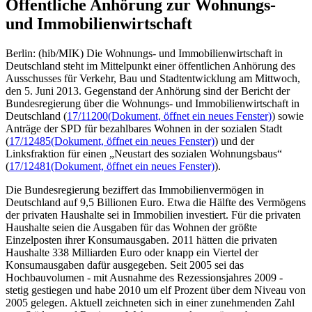
Öffentliche Anhörung zur Wohnungs-
und Immobilienwirtschaft
Berlin: (hib/MIK) Die Wohnungs- und Immobilienwirtschaft in
Deutschland steht im Mittelpunkt einer öffentlichen Anhörung des
Ausschusses für Verkehr, Bau und Stadtentwicklung am Mittwoch,
den 5. Juni 2013. Gegenstand der Anhörung sind der Bericht der
Bundesregierung über die Wohnungs- und Immobilienwirtschaft in
Deutschland (
17/11200
(Dokument, öffnet ein neues Fenster)
) sowie
Anträge der SPD für bezahlbares Wohnen in der sozialen Stadt
(
17/12485
(Dokument, öffnet ein neues Fenster)
) und der
Linksfraktion für einen „Neustart des sozialen Wohnungsbaus“
(
17/12481
(Dokument, öffnet ein neues Fenster)
).
Die Bundesregierung beziffert das Immobilienvermögen in
Deutschland auf 9,5 Billionen Euro. Etwa die Hälfte des Vermögens
der privaten Haushalte sei in Immobilien investiert. Für die privaten
Haushalte seien die Ausgaben für das Wohnen der größte
Einzelposten ihrer Konsumausgaben. 2011 hätten die privaten
Haushalte 338 Milliarden Euro oder knapp ein Viertel der
Konsumausgaben dafür ausgegeben. Seit 2005 sei das
Hochbauvolumen - mit Ausnahme des Rezessionsjahres 2009 -
stetig gestiegen und habe 2010 um elf Prozent über dem Niveau von
2005 gelegen. Aktuell zeichneten sich in einer zunehmenden Zahl