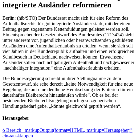
integrierte Ausländer reformieren
Berlin: (hib/STO) Der Bundesrat macht sich für eine Reform des
Aufenthaltsrechts für gut integrierte Ausländer stark, mit der einen
Beitrag gegen sogenannte Kettenduldungen geleistet werden soll.
Ein entsprechender Gesetzentwurf des Bundesrates (1713424) sieht
unter anderem vor, jugendlichen oder heranwachsenden geduldeten
Ausländern eine Aufenthaltserlaubnis zu erteilen, wenn sie sich seit
vier Jahren in der Bundesrepublik aufhalten und einen erfolgreichen
Schulbesuch in Deutschland nachweisen können. Erwachsene
Ausländer sollen nach achtjährigem Aufenthalt und nachgewiesener
„nachhaltiger Integration“ eine Aufenthaltserlaubnis erhalten.
Die Bundesregierung schreibt in ihrer Stellungnahme zu dem
Gesetzentwurf, sie sehe derzeit „keine Notwendigkeit für eine neue
Regelung, die auf eine deutliche Herabsetzung der Kriterien für ein
dauerhaftes Bleiberecht hinauslaufen würde“. Ob es bei der
bestehenden Bleiberechtsregelung noch gesetzgeberischen
Handlungsbedarf gebe, „könnte gleichwohl geprüft werden“.
Herausgeber
ö
Bereich "markupOutput(format=HTML, markup=Herausgeber)"
ein-/ausklappen