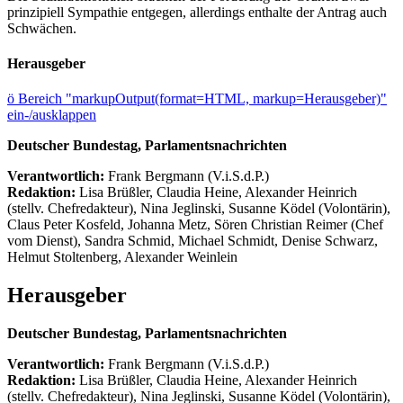
prinzipiell Sympathie entgegen, allerdings enthalte der Antrag auch
Schwächen.
Herausgeber
ö
Bereich "markupOutput(format=HTML, markup=Herausgeber)"
ein-/ausklappen
Deutscher Bundestag, Parlamentsnachrichten
Verantwortlich:
Frank Bergmann (V.i.S.d.P.)
Redaktion:
Lisa Brüßler, Claudia Heine, Alexander Heinrich
(stellv. Chefredakteur), Nina Jeglinski,
Susanne Ködel (Volontärin),
Claus Peter Kosfeld, Johanna Metz, Sören Christian Reimer (Chef
vom Dienst), Sandra Schmid, Michael Schmidt, Denise Schwarz,
Helmut Stoltenberg, Alexander Weinlein
Herausgeber
Deutscher Bundestag, Parlamentsnachrichten
Verantwortlich:
Frank Bergmann (V.i.S.d.P.)
Redaktion:
Lisa Brüßler, Claudia Heine, Alexander Heinrich
(stellv. Chefredakteur), Nina Jeglinski,
Susanne Ködel (Volontärin),