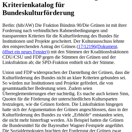
Kriterienkatalog für
Bundeskulturförderung
Berlin: (hib/AW) Die Fraktion Bündnis 90/Die Grünen ist mit ihrer
Forderung nach verbindlichen Rahmenbedingungen und
transparenten Kriterien für die Kulturförderung des Bundes für
Institutionen und Projekte gescheitert. Der Kulturausschuss lehnte
den entsprechenden Antrag der Grünen (
17/12196
(Dokument,
öffnet ein neues Fenster)
) mit den Stimmen der Koalitionsfraktionen
CDU/CSU und FDP gegen die Stimmen der Grünen und der
Linksfraktion ab; die SPD-Fraktion enthielt sich der Stimme.
Union und FDP widersprachen der Darstellung der Grünen, dass die
Kulturförderung des Bundes nicht an klare Kriterien gebunden sei.
So würden nur Institutionen und Projekte gefördert, die von
gesamtstaatlicher Bedeutung seien. Zudem seien
Überreglementierungen eher nachteilig. Es mache auch keinen Sinn,
Quoten für die Förderung der unterschiedlichen Kultursparten
festzulegen, wie die Grünen fordern. Die Linksfraktion hingegen
hatte sich der Argumentation der Grünen angeschlossen, dass in der
Kulturförderung des Bundes zu viele „Erbhöfe“ entstanden seien,
die nicht mehr hinterfragt werden. Als Beispiel hatten die Grünen
die Bundesmittel für die Bayreuther Wagner-Festspiele angeführt.
Die Sozialdemokraten brachten der Forderung der Grünen zwar