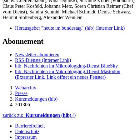
(stellv. Chefredakteur), Nina Jeglinski,
Susanne Ködel (Volontärin),
Claus Peter Kosfeld, Johanna Metz, Sören Christian Reimer (Chef
vom Dienst), Sandra Schmid, Michael Schmidt, Denise Schwarz,
Helmut Stoltenberg, Alexander Weinlein
Herausgeber "heute im bundestag" (hib)
(Interner Link)
Abonnement
Newsletter abonnieren
RSS-Dienste
(Interner Link)
hib_Nachrichten im Mikroblogging-Dienst BlueSky
hib_Nachrichten im Mikroblogging-Dienst Mastodon
(Externer Link, Link öffnet ein neues Fenster)
Webarchiv
Presse
Kurzmeldungen (hib)
201306
zurück zu:
Kurzmeldungen (hib)
()
Barrierefreiheit
Datenschutz
Impressum