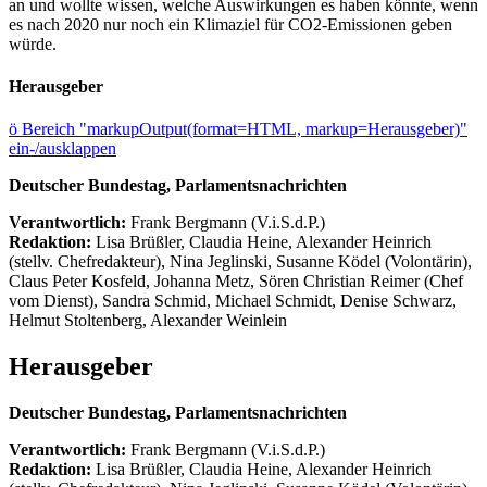
an und wollte wissen, welche Auswirkungen es haben könnte, wenn
es nach 2020 nur noch ein Klimaziel für CO2-Emissionen geben
würde.
Herausgeber
ö
Bereich "markupOutput(format=HTML, markup=Herausgeber)"
ein-/ausklappen
Deutscher Bundestag, Parlamentsnachrichten
Verantwortlich:
Frank Bergmann (V.i.S.d.P.)
Redaktion:
Lisa Brüßler, Claudia Heine, Alexander Heinrich
(stellv. Chefredakteur), Nina Jeglinski,
Susanne Ködel (Volontärin),
Claus Peter Kosfeld, Johanna Metz, Sören Christian Reimer (Chef
vom Dienst), Sandra Schmid, Michael Schmidt, Denise Schwarz,
Helmut Stoltenberg, Alexander Weinlein
Herausgeber
Deutscher Bundestag, Parlamentsnachrichten
Verantwortlich:
Frank Bergmann (V.i.S.d.P.)
Redaktion:
Lisa Brüßler, Claudia Heine, Alexander Heinrich