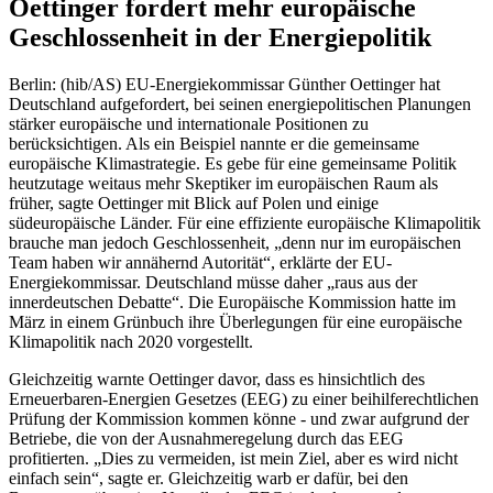
Oettinger fordert mehr europäische
Geschlossenheit in der Energiepolitik
Berlin: (hib/AS) EU-Energiekommissar Günther Oettinger hat
Deutschland aufgefordert, bei seinen energiepolitischen Planungen
stärker europäische und internationale Positionen zu
berücksichtigen. Als ein Beispiel nannte er die gemeinsame
europäische Klimastrategie. Es gebe für eine gemeinsame Politik
heutzutage weitaus mehr Skeptiker im europäischen Raum als
früher, sagte Oettinger mit Blick auf Polen und einige
südeuropäische Länder. Für eine effiziente europäische Klimapolitik
brauche man jedoch Geschlossenheit, „denn nur im europäischen
Team haben wir annähernd Autorität“, erklärte der EU-
Energiekommissar. Deutschland müsse daher „raus aus der
innerdeutschen Debatte“. Die Europäische Kommission hatte im
März in einem Grünbuch ihre Überlegungen für eine europäische
Klimapolitik nach 2020 vorgestellt.
Gleichzeitig warnte Oettinger davor, dass es hinsichtlich des
Erneuerbaren-Energien Gesetzes (EEG) zu einer beihilferechtlichen
Prüfung der Kommission kommen könne - und zwar aufgrund der
Betriebe, die von der Ausnahmeregelung durch das EEG
profitierten. „Dies zu vermeiden, ist mein Ziel, aber es wird nicht
einfach sein“, sagte er. Gleichzeitig warb er dafür, bei den