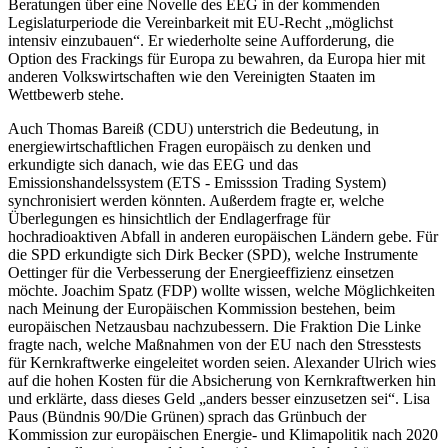
Beratungen über eine Novelle des EEG in der kommenden
Legislaturperiode die Vereinbarkeit mit EU-Recht „möglichst
intensiv einzubauen“. Er wiederholte seine Aufforderung, die
Option des Frackings für Europa zu bewahren, da Europa hier mit
anderen Volkswirtschaften wie den Vereinigten Staaten im
Wettbewerb stehe.
Auch Thomas Bareiß (CDU) unterstrich die Bedeutung, in
energiewirtschaftlichen Fragen europäisch zu denken und
erkundigte sich danach, wie das EEG und das
Emissionshandelssystem
(ETS - Emisssion Trading System)
synchronisiert werden könnten. Außerdem fragte er, welche
Überlegungen es hinsichtlich der Endlagerfrage für
hochradioaktiven Abfall in anderen europäischen Ländern gebe. Für
die SPD erkundigte sich Dirk Becker (SPD), welche Instrumente
Oettinger für die Verbesserung der Energieeffizienz einsetzen
möchte. Joachim Spatz (FDP) wollte wissen, welche Möglichkeiten
nach Meinung der Europäischen Kommission bestehen, beim
europäischen Netzausbau nachzubessern. Die Fraktion Die Linke
fragte nach, welche Maßnahmen von der EU nach den Stresstests
für Kernkraftwerke eingeleitet worden seien. Alexander Ulrich wies
auf die hohen Kosten für die Absicherung von Kernkraftwerken hin
und erklärte, dass dieses Geld „anders besser einzusetzen sei“. Lisa
Paus (Bündnis 90/Die Grünen) sprach das Grünbuch der
Kommission zur europäischen Energie- und Klimapolitik nach 2020