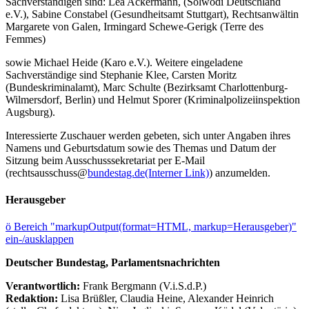
Sachverständigen sind: Lea Ackermann, (Solwodi Deutschland
e.V.), Sabine Constabel (Gesundheitsamt Stuttgart), Rechtsanwältin
Margarete von Galen, Irmingard Schewe-Gerigk (Terre des
Femmes)
sowie Michael Heide (Karo e.V.). Weitere eingeladene
Sachverständige sind Stephanie Klee, Carsten Moritz
(Bundeskriminalamt), Marc Schulte (Bezirksamt Charlottenburg-
Wilmersdorf, Berlin) und Helmut Sporer (Kriminalpolizeiinspektion
Augsburg).
Interessierte Zuschauer werden gebeten, sich unter Angaben ihres
Namens und Geburtsdatum sowie des Themas und Datum der
Sitzung beim Ausschusssekretariat per E-Mail
(rechtsausschuss@
bundestag.de
(Interner Link)
) anzumelden.
Herausgeber
ö
Bereich "markupOutput(format=HTML, markup=Herausgeber)"
ein-/ausklappen
Deutscher Bundestag, Parlamentsnachrichten
Verantwortlich:
Frank Bergmann (V.i.S.d.P.)
Redaktion:
Lisa Brüßler, Claudia Heine, Alexander Heinrich