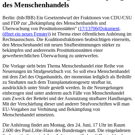
des Menschenhandels
Berlin: (hib/JBB) Ein Gesetzentwurf der Fraktionen von CDU/CSU
und FDP zur „Bekämpfung des Menschenhandels und
Überwachung von Prostitutionsstätten“ (
17/13706
(Dokument,
öffnet ein neues Fenster)
) ist Thema einer öffentlichen Anhörung im
Rechtsausschuss. Die Koalitionsfraktionen beabsichtigen einerseits,
den Menschenhandel mit neuen Strafbestimmungen stärker zu
bekämpfen und andererseits Prostitutionsstätten einer
gewerberechtlichen Überwachung zu unterwerfen.
Die Vorlage sieht beim Thema Menschenhandel eine Reihe von
Neuerungen im Strafgesetzbuch vor. So soll etwa Menschenhandel
mit dem Ziel des Organhandels, der momentan lediglich als Beihilfe
zu Straftaten nach dem Transplantationsgesetz strafbar ist,
ausdrücklich unter Strafe gestellt werden. In die Neuregelungen
einbezogen sind unter anderem auch Fälle von Menschenhandel
zum Zweck der Bettelei und der Ausnutzung strafbarer Handlungen.
Mit der Verschärfung dieser und anderer Strafvorschriften will man
EU-Vorgaben zur Verhütung und Bekämpfung von
Menschenhandel umsetzen.
Die Anhörung findet am Montag, den 24. Juni, 17 Uhr im Raum
2.600 des Paul-Löbe-Haus des Bundestages statt. Die eingeladenen