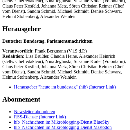
(stellv. Chefredakteur), Nina Jeglinski,
Susanne Ködel (Volontärin),
Claus Peter Kosfeld, Johanna Metz, Sören Christian Reimer (Chef
vom Dienst), Sandra Schmid, Michael Schmidt, Denise Schwarz,
Helmut Stoltenberg, Alexander Weinlein
Herausgeber
Deutscher Bundestag, Parlamentsnachrichten
Verantwortlich:
Frank Bergmann (V.i.S.d.P.)
Redaktion:
Lisa Brüßler, Claudia Heine, Alexander Heinrich
(stellv. Chefredakteur), Nina Jeglinski,
Susanne Ködel (Volontärin),
Claus Peter Kosfeld, Johanna Metz, Sören Christian Reimer (Chef
vom Dienst), Sandra Schmid, Michael Schmidt, Denise Schwarz,
Helmut Stoltenberg, Alexander Weinlein
Herausgeber "heute im bundestag" (hib)
(Interner Link)
Abonnement
Newsletter abonnieren
RSS-Dienste
(Interner Link)
hib_Nachrichten im Mikroblogging-Dienst BlueSky
hib_Nachrichten im Mikroblogging-Dienst Mastodon