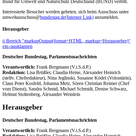
Bund für Umwelt und Naturschutz Deutschland (BUND) vertritt.
Interessierte Besucher werden gebeten, sich beim Ausschuss unter
umweltausschuss@
bundestag.de
(Interner Link)
anzumelden.
Herausgeber
ö
Bereich "markupOutput(format=HTML, markup=Herausgeber)"
ein-/ausklappen
Deutscher Bundestag, Parlamentsnachrichten
Verantwortlich:
Frank Bergmann (V.i.S.d.P.)
Redaktion:
Lisa Brüßler, Claudia Heine, Alexander Heinrich
(stellv. Chefredakteur), Nina Jeglinski,
Susanne Ködel (Volontärin),
Claus Peter Kosfeld, Johanna Metz, Sören Christian Reimer (Chef
vom Dienst), Sandra Schmid, Michael Schmidt, Denise Schwarz,
Helmut Stoltenberg, Alexander Weinlein
Herausgeber
Deutscher Bundestag, Parlamentsnachrichten
Verantwortlich:
Frank Bergmann (V.i.S.d.P.)
Redaktion:
Lisa Brüßler, Claudia Heine, Alexander Heinrich