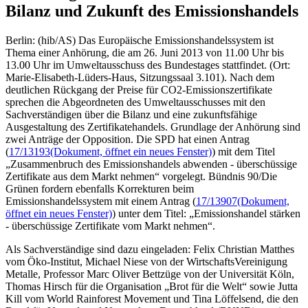
Bilanz und Zukunft des Emissionshandels
Berlin: (hib/AS) Das Europäische Emissionshandelssystem ist
Thema einer Anhörung, die am 26. Juni 2013 von 11.00 Uhr bis
13.00 Uhr im Umweltausschuss des Bundestages stattfindet. (Ort:
Marie-Elisabeth-Lüders-Haus, Sitzungssaal 3.101). Nach dem
deutlichen Rückgang der Preise für CO2-Emissionszertifikate
sprechen die Abgeordneten des Umweltausschusses mit den
Sachverständigen über die Bilanz und eine zukunftsfähige
Ausgestaltung des Zertifikatehandels. Grundlage der Anhörung sind
zwei Anträge der Opposition. Die SPD hat einen Antrag
(
17/13193
(Dokument, öffnet ein neues Fenster)
) mit dem Titel
„Zusammenbruch des Emissionshandels abwenden - überschüssige
Zertifikate aus dem Markt nehmen“ vorgelegt. Bündnis 90/Die
Grünen fordern ebenfalls Korrekturen beim
Emissionshandelssystem mit einem Antrag (
17/13907
(Dokument,
öffnet ein neues Fenster)
) unter dem Titel: „Emissionshandel stärken
- überschüssige Zertifikate vom Markt nehmen“.
Als Sachverständige sind dazu eingeladen: Felix Christian Matthes
vom Öko-Institut, Michael Niese von der WirtschaftsVereinigung
Metalle, Professor Marc Oliver Bettzüge von der Universität Köln,
Thomas Hirsch für die Organisation „Brot für die Welt“ sowie Jutta
Kill vom World Rainforest Movement und Tina Löffelsend, die den