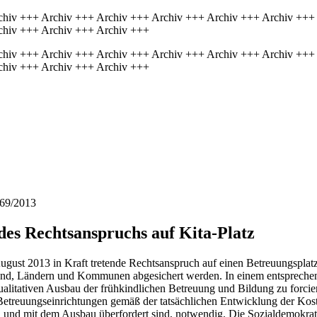
chiv +++ Archiv +++ Archiv +++ Archiv +++ Archiv +++ Archiv +++
chiv +++ Archiv +++ Archiv +++
chiv +++ Archiv +++ Archiv +++ Archiv +++ Archiv +++ Archiv +++
chiv +++ Archiv +++ Archiv +++
369/2013
des Rechtsanspruchs auf Kita-Platz
gust 2013 in Kraft tretende Rechtsanspruch auf einen Betreuungsplatz 
und, Ländern und Kommunen abgesichert werden. In einem entspreche
qualitativen Ausbau der frühkindlichen Betreuung und Bildung zu forc
 Betreuungseinrichtungen gemäß der tatsächlichen Entwicklung der Kost
en und mit dem Ausbau überfordert sind, notwendig. Die Sozialdemokrat