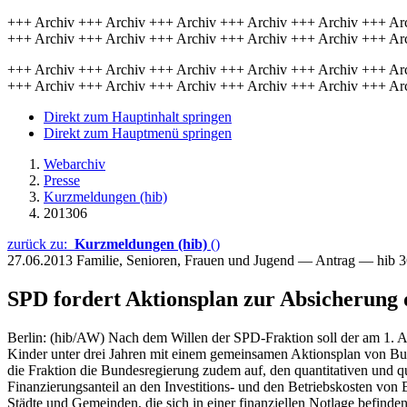
+++ Archiv +++ Archiv +++ Archiv +++ Archiv +++ Archiv +++ Ar
+++ Archiv +++ Archiv +++ Archiv +++ Archiv +++ Archiv +++ Ar
+++ Archiv +++ Archiv +++ Archiv +++ Archiv +++ Archiv +++ Ar
+++ Archiv +++ Archiv +++ Archiv +++ Archiv +++ Archiv +++ Ar
Direkt zum Hauptinhalt springen
Direkt zum Hauptmenü springen
Webarchiv
Presse
Kurzmeldungen (hib)
201306
zurück zu:
Kurzmeldungen (hib)
()
27.06.2013
Familie, Senioren, Frauen und Jugend — Antrag — hib 
SPD fordert Aktionsplan zur Absicherung 
Berlin: (hib/AW) Nach dem Willen der SPD-Fraktion soll der am 1. Au
Kinder unter drei Jahren mit einem gemeinsamen Aktionsplan von B
die Fraktion die Bundesregierung zudem auf, den quantitativen und 
Finanzierungsanteil an den Investitions- und den Betriebskosten von
Städte und Gemeinden, die sich in einer finanziellen Notlage befind