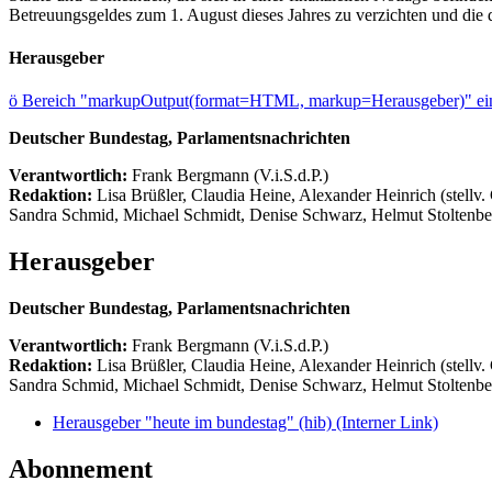
Betreuungsgeldes zum 1. August dieses Jahres zu verzichten und die d
Herausgeber
ö
Bereich "markupOutput(format=HTML, markup=Herausgeber)" ein
Deutscher Bundestag, Parlamentsnachrichten
Verantwortlich:
Frank Bergmann (V.i.S.d.P.)
Redaktion:
Lisa Brüßler, Claudia Heine, Alexander Heinrich (stellv.
Sandra Schmid, Michael Schmidt, Denise Schwarz, Helmut Stoltenbe
Herausgeber
Deutscher Bundestag, Parlamentsnachrichten
Verantwortlich:
Frank Bergmann (V.i.S.d.P.)
Redaktion:
Lisa Brüßler, Claudia Heine, Alexander Heinrich (stellv.
Sandra Schmid, Michael Schmidt, Denise Schwarz, Helmut Stoltenbe
Herausgeber "heute im bundestag" (hib)
(Interner Link)
Abonnement