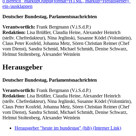
ö
Bereich "markupOutput(format=HTML, markup=Herausgeber)"
ein-/ausklappen
Deutscher Bundestag, Parlamentsnachrichten
Verantwortlich:
Frank Bergmann (V.i.S.d.P.)
Redaktion:
Lisa Brüßler, Claudia Heine, Alexander Heinrich
(stellv. Chefredakteur), Nina Jeglinski,
Susanne Ködel (Volontärin),
Claus Peter Kosfeld, Johanna Metz, Sören Christian Reimer (Chef
vom Dienst), Sandra Schmid, Michael Schmidt, Denise Schwarz,
Helmut Stoltenberg, Alexander Weinlein
Herausgeber
Deutscher Bundestag, Parlamentsnachrichten
Verantwortlich:
Frank Bergmann (V.i.S.d.P.)
Redaktion:
Lisa Brüßler, Claudia Heine, Alexander Heinrich
(stellv. Chefredakteur), Nina Jeglinski,
Susanne Ködel (Volontärin),
Claus Peter Kosfeld, Johanna Metz, Sören Christian Reimer (Chef
vom Dienst), Sandra Schmid, Michael Schmidt, Denise Schwarz,
Helmut Stoltenberg, Alexander Weinlein
Herausgeber "heute im bundestag" (hib)
(Interner Link)