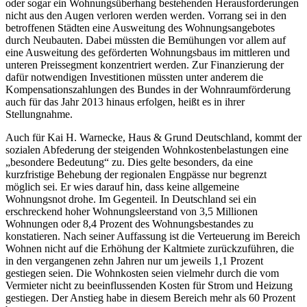
oder sogar ein Wohnungsüberhang bestehenden Herausforderungen
nicht aus den Augen verloren werden werden. Vorrang sei in den
betroffenen Städten eine Ausweitung des Wohnungsangebotes
durch Neubauten. Dabei müssten die Bemühungen vor allem auf
eine Ausweitung des geförderten Wohnungsbaus im mittleren und
unteren Preissegment konzentriert werden. Zur Finanzierung der
dafür notwendigen Investitionen müssten unter anderem die
Kompensationszahlungen des Bundes in der Wohnraumförderung
auch für das Jahr 2013 hinaus erfolgen, heißt es in ihrer
Stellungnahme.
Auch für Kai H. Warnecke, Haus & Grund Deutschland, kommt der
sozialen Abfederung der steigenden Wohnkostenbelastungen eine
„besondere Bedeutung“ zu. Dies gelte besonders, da eine
kurzfristige Behebung der regionalen Engpässe nur begrenzt
möglich sei. Er wies darauf hin, dass keine allgemeine
Wohnungsnot drohe. Im Gegenteil. In Deutschland sei ein
erschreckend hoher Wohnungsleerstand von 3,5 Millionen
Wohnungen oder 8,4 Prozent des Wohnungsbestandes zu
konstatieren. Nach seiner Auffassung ist die Verteuerung im Bereich
Wohnen nicht auf die Erhöhung der Kaltmiete zurückzuführen, die
in den vergangenen zehn Jahren nur um jeweils 1,1 Prozent
gestiegen seien. Die Wohnkosten seien vielmehr durch die vom
Vermieter nicht zu beeinflussenden Kosten für Strom und Heizung
gestiegen. Der Anstieg habe in diesem Bereich mehr als 60 Prozent