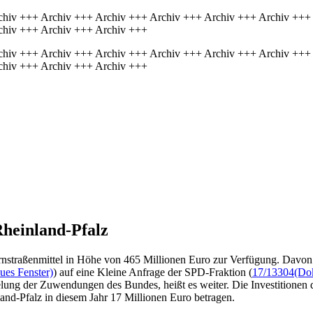
chiv +++ Archiv +++ Archiv +++ Archiv +++ Archiv +++ Archiv +++
chiv +++ Archiv +++ Archiv +++
chiv +++ Archiv +++ Archiv +++ Archiv +++ Archiv +++ Archiv +++
chiv +++ Archiv +++ Archiv +++
Rheinland-Pfalz
rnstraßenmittel in Höhe von 465 Millionen Euro zur Verfügung. Davon s
ues Fenster)
) auf eine Kleine Anfrage der SPD-Fraktion (
17/13304
(Dok
elung der Zuwendungen des Bundes, heißt es weiter. Die Investition
nd-Pfalz in diesem Jahr 17 Millionen Euro betragen.