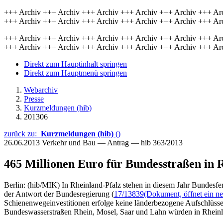
+++ Archiv +++ Archiv +++ Archiv +++ Archiv +++ Archiv +++ Ar
+++ Archiv +++ Archiv +++ Archiv +++ Archiv +++ Archiv +++ Ar
+++ Archiv +++ Archiv +++ Archiv +++ Archiv +++ Archiv +++ Ar
+++ Archiv +++ Archiv +++ Archiv +++ Archiv +++ Archiv +++ Ar
Direkt zum Hauptinhalt springen
Direkt zum Hauptmenü springen
Webarchiv
Presse
Kurzmeldungen (hib)
201306
zurück zu:
Kurzmeldungen (hib)
()
26.06.2013
Verkehr und Bau — Antrag — hib 363/2013
465 Millionen Euro für Bundesstraßen in 
Berlin: (hib/MIK) In Rheinland-Pfalz stehen in diesem Jahr Bundesfe
der Antwort der Bundesregierung (
17/13839
(Dokument, öffnet ein ne
Schienenwegeinvestitionen erfolge keine länderbezogene Aufschlüss
Bundeswasserstraßen Rhein, Mosel, Saar und Lahn würden in Rheinla