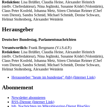
Redaktion:
Lisa Brüßler, Claudia Heine, Alexander Heinrich
(stellv. Chefredakteur), Nina Jeglinski,
Susanne Ködel (Volontärin),
Claus Peter Kosfeld, Johanna Metz, Sören Christian Reimer (Chef
vom Dienst), Sandra Schmid, Michael Schmidt, Denise Schwarz,
Helmut Stoltenberg, Alexander Weinlein
Herausgeber
Deutscher Bundestag, Parlamentsnachrichten
Verantwortlich:
Frank Bergmann (V.i.S.d.P.)
Redaktion:
Lisa Brüßler, Claudia Heine, Alexander Heinrich
(stellv. Chefredakteur), Nina Jeglinski,
Susanne Ködel (Volontärin),
Claus Peter Kosfeld, Johanna Metz, Sören Christian Reimer (Chef
vom Dienst), Sandra Schmid, Michael Schmidt, Denise Schwarz,
Helmut Stoltenberg, Alexander Weinlein
Herausgeber "heute im bundestag" (hib)
(Interner Link)
Abonnement
Newsletter abonnieren
RSS-Dienste
(Interner Link)
hib_Nachrichten im Mikroblogging-Dienst BlueSky