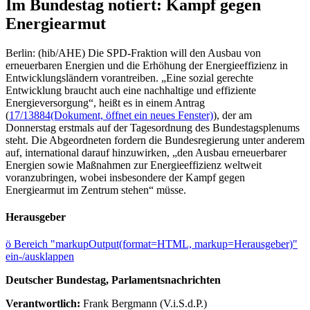
Im Bundestag notiert: Kampf gegen
Energiearmut
Berlin: (hib/AHE) Die SPD-Fraktion will den Ausbau von
erneuerbaren Energien und die Erhöhung der Energieeffizienz in
Entwicklungsländern vorantreiben. „Eine sozial gerechte
Entwicklung braucht auch eine nachhaltige und effiziente
Energieversorgung“, heißt es in einem Antrag
(
17/13884
(Dokument, öffnet ein neues Fenster)
), der am
Donnerstag erstmals auf der Tagesordnung des Bundestagsplenums
steht. Die Abgeordneten fordern die Bundesregierung unter anderem
auf, international darauf hinzuwirken, „den Ausbau erneuerbarer
Energien sowie Maßnahmen zur Energieeffizienz weltweit
voranzubringen, wobei insbesondere der Kampf gegen
Energiearmut im Zentrum stehen“ müsse.
Herausgeber
ö
Bereich "markupOutput(format=HTML, markup=Herausgeber)"
ein-/ausklappen
Deutscher Bundestag, Parlamentsnachrichten
Verantwortlich:
Frank Bergmann (V.i.S.d.P.)