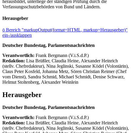
herausbildet, unterliege der ständigen Prüfung durch die
Verfassungsschutzbehörden von Bund und Ländern.
Herausgeber
ö
Bereich "markupOutput(format=HTML, markup=Herausgeber)"
ein-/ausklappen
Deutscher Bundestag, Parlamentsnachrichten
Verantwortlich:
Frank Bergmann (V.i.S.d.P.)
Redaktion:
Lisa Brüßler, Claudia Heine, Alexander Heinrich
(stellv. Chefredakteur), Nina Jeglinski,
Susanne Ködel (Volontärin),
Claus Peter Kosfeld, Johanna Metz, Sören Christian Reimer (Chef
vom Dienst), Sandra Schmid, Michael Schmidt, Denise Schwarz,
Helmut Stoltenberg, Alexander Weinlein
Herausgeber
Deutscher Bundestag, Parlamentsnachrichten
Verantwortlich:
Frank Bergmann (V.i.S.d.P.)
Redaktion:
Lisa Brüßler, Claudia Heine, Alexander Heinrich
(stellv. Chefredakteur), Nina Jeglinski,
Susanne Ködel (Volontärin),