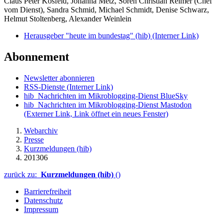
Claus Peter Kosfeld, Johanna Metz, Sören Christian Reimer (Chef
vom Dienst), Sandra Schmid, Michael Schmidt, Denise Schwarz,
Helmut Stoltenberg, Alexander Weinlein
Herausgeber "heute im bundestag" (hib)
(Interner Link)
Abonnement
Newsletter abonnieren
RSS-Dienste
(Interner Link)
hib_Nachrichten im Mikroblogging-Dienst BlueSky
hib_Nachrichten im Mikroblogging-Dienst Mastodon
(Externer Link, Link öffnet ein neues Fenster)
Webarchiv
Presse
Kurzmeldungen (hib)
201306
zurück zu:
Kurzmeldungen (hib)
()
Barrierefreiheit
Datenschutz
Impressum