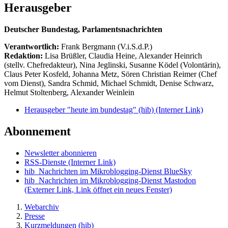
Herausgeber
Deutscher Bundestag, Parlamentsnachrichten
Verantwortlich:
Frank Bergmann (V.i.S.d.P.)
Redaktion:
Lisa Brüßler, Claudia Heine, Alexander Heinrich
(stellv. Chefredakteur), Nina Jeglinski,
Susanne Ködel (Volontärin),
Claus Peter Kosfeld, Johanna Metz, Sören Christian Reimer (Chef
vom Dienst), Sandra Schmid, Michael Schmidt, Denise Schwarz,
Helmut Stoltenberg, Alexander Weinlein
Herausgeber "heute im bundestag" (hib)
(Interner Link)
Abonnement
Newsletter abonnieren
RSS-Dienste
(Interner Link)
hib_Nachrichten im Mikroblogging-Dienst BlueSky
hib_Nachrichten im Mikroblogging-Dienst Mastodon
(Externer Link, Link öffnet ein neues Fenster)
Webarchiv
Presse
Kurzmeldungen (hib)