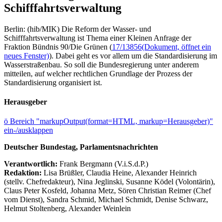
Schifffahrtsverwaltung
Berlin: (hib/MIK) Die Reform der Wasser- und
Schifffahrtsverwaltung ist Thema einer Kleinen Anfrage der
Fraktion Bündnis 90/Die Grünen (
17/13856
(Dokument, öffnet ein
neues Fenster)
). Dabei geht es vor allem um die Standardisierung im
Wasserstraßenbau. So soll die Bundesregierung unter anderem
mitteilen, auf welcher rechtlichen Grundlage der Prozess der
Standardisierung organisiert ist.
Herausgeber
ö
Bereich "markupOutput(format=HTML, markup=Herausgeber)"
ein-/ausklappen
Deutscher Bundestag, Parlamentsnachrichten
Verantwortlich:
Frank Bergmann (V.i.S.d.P.)
Redaktion:
Lisa Brüßler, Claudia Heine, Alexander Heinrich
(stellv. Chefredakteur), Nina Jeglinski,
Susanne Ködel (Volontärin),
Claus Peter Kosfeld, Johanna Metz, Sören Christian Reimer (Chef
vom Dienst), Sandra Schmid, Michael Schmidt, Denise Schwarz,
Helmut Stoltenberg, Alexander Weinlein