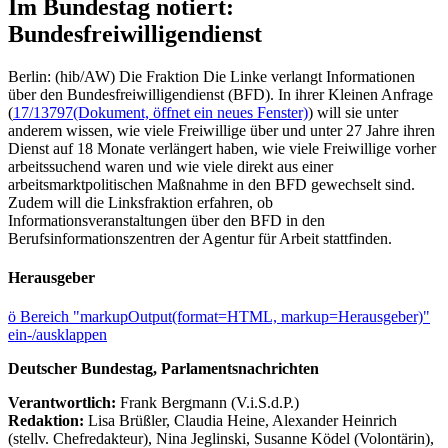
Im Bundestag notiert:
Bundesfreiwilligendienst
Berlin: (hib/AW) Die Fraktion Die Linke verlangt Informationen
über den Bundesfreiwilligendienst (BFD). In ihrer Kleinen Anfrage
(
17/13797
(Dokument, öffnet ein neues Fenster)
) will sie unter
anderem wissen, wie viele Freiwillige über und unter 27 Jahre ihren
Dienst auf 18 Monate verlängert haben, wie viele Freiwillige vorher
arbeitssuchend waren und wie viele direkt aus einer
arbeitsmarktpolitischen Maßnahme in den BFD gewechselt sind.
Zudem will die Linksfraktion erfahren, ob
Informationsveranstaltungen über den BFD in den
Berufsinformationszentren der Agentur für Arbeit stattfinden.
Herausgeber
ö
Bereich "markupOutput(format=HTML, markup=Herausgeber)"
ein-/ausklappen
Deutscher Bundestag, Parlamentsnachrichten
Verantwortlich:
Frank Bergmann (V.i.S.d.P.)
Redaktion:
Lisa Brüßler, Claudia Heine, Alexander Heinrich
(stellv. Chefredakteur), Nina Jeglinski,
Susanne Ködel (Volontärin),