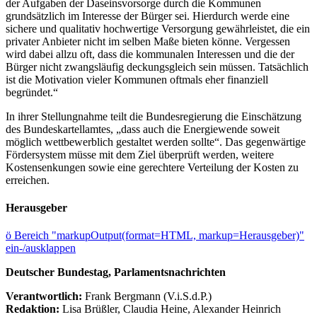
der Aufgaben der Daseinsvorsorge durch die Kommunen
grundsätzlich im Interesse der Bürger sei. Hierdurch werde eine
sichere und qualitativ hochwertige Versorgung gewährleistet, die ein
privater Anbieter nicht im selben Maße bieten könne. Vergessen
wird dabei allzu oft, dass die kommunalen Interessen und die der
Bürger nicht zwangsläufig deckungsgleich sein müssen. Tatsächlich
ist die Motivation vieler Kommunen oftmals eher finanziell
begründet.“
In ihrer Stellungnahme teilt die Bundesregierung die Einschätzung
des Bundeskartellamtes, „dass auch die Energiewende soweit
möglich wettbewerblich gestaltet werden sollte“. Das gegenwärtige
Fördersystem müsse mit dem Ziel überprüft werden, weitere
Kostensenkungen sowie eine gerechtere Verteilung der Kosten zu
erreichen.
Herausgeber
ö
Bereich "markupOutput(format=HTML, markup=Herausgeber)"
ein-/ausklappen
Deutscher Bundestag, Parlamentsnachrichten
Verantwortlich:
Frank Bergmann (V.i.S.d.P.)
Redaktion:
Lisa Brüßler, Claudia Heine, Alexander Heinrich