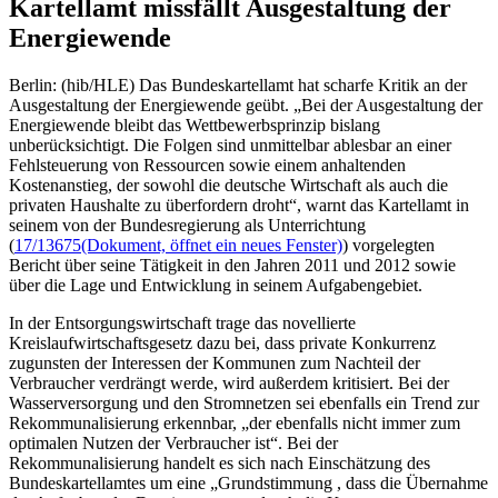
Kartellamt missfällt Ausgestaltung der
Energiewende
Berlin: (hib/HLE) Das Bundeskartellamt hat scharfe Kritik an der
Ausgestaltung der Energiewende geübt. „Bei der Ausgestaltung der
Energiewende bleibt das Wettbewerbsprinzip bislang
unberücksichtigt. Die Folgen sind unmittelbar ablesbar an einer
Fehlsteuerung von Ressourcen sowie einem anhaltenden
Kostenanstieg, der sowohl die deutsche Wirtschaft als auch die
privaten Haushalte zu überfordern droht“, warnt das Kartellamt in
seinem von der Bundesregierung als Unterrichtung
(
17/13675
(Dokument, öffnet ein neues Fenster)
) vorgelegten
Bericht über seine Tätigkeit in den Jahren 2011 und 2012 sowie
über die Lage und Entwicklung in seinem Aufgabengebiet.
In der Entsorgungswirtschaft trage das novellierte
Kreislaufwirtschaftsgesetz dazu bei, dass private Konkurrenz
zugunsten der Interessen der Kommunen zum Nachteil der
Verbraucher verdrängt werde, wird außerdem kritisiert. Bei der
Wasserversorgung und den Stromnetzen sei ebenfalls ein Trend zur
Rekommunalisierung erkennbar, „der ebenfalls nicht immer zum
optimalen Nutzen der Verbraucher ist“. Bei der
Rekommunalisierung handelt es sich nach Einschätzung des
Bundeskartellamtes um eine „Grundstimmung , dass die Übernahme