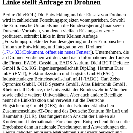
Linke stellt Anfrage zu Drohnen
Berlin: (hib/ROL) Die Entwicklung und der Einsatz von Drohnen
wird in zahlreichen Forschungsprojekten vorangetrieben. Sowohl
die Europäische Union als auch die Bundesregierung finanzieren
Dutzende Vorhaben, von denen vielfach Rüstungskonzerne
profitieren, schreibt Linke in ihrer Kleinen Anfrage
„Forschungsprojekte der Bundesregierung und der Europäischen
Union zur Entwicklung und Integration von Drohnen“
(
17/14323
(Dokument, öffnet ein neues Fenster)
). Unternehmen, die
an Drohnen verdienen würden, sind nach Informationen der Linken
die Firmen EADS, Cassidian, EADS Astrium, Diehl BGT Defence
GmbH & Co. KG, Ingenieurgesellschaft Dipl.Ing. Hartmut Euer
mbH (EMT), Elektroniksystem und Logistik GmbH (ESG),
Industrieanlagen Betriebsgesellschaft mbH (IABG), Carl Zeiss
Optronics GmbH, OHB Systems GmbH, Atlas Elektronik GmbH,
Rheinmetall Defence, die Universität der Bundeswehr in München
sowie etliche weitere Universitäten. Aber auch andere Beteiligte
nennt die Linksfraktion und verweist auf die Deutsche
Flugsicherung GmbH (DFS), den deutsch-niederländischen
Zusammenschluss AT-One und das Deutsche Zentrum für Luft und
Raumfahrt (DLR). Das fungiert nach Ansicht der Linken als
Knotenpunkt internationaler Forschungen. Entsprechend flössen die
Ergebnisse dann in nationale Forschungen und Anwendungen ein.
Hierzu gehörten anvisierte Maßnahmen zur Grenzüberwachung