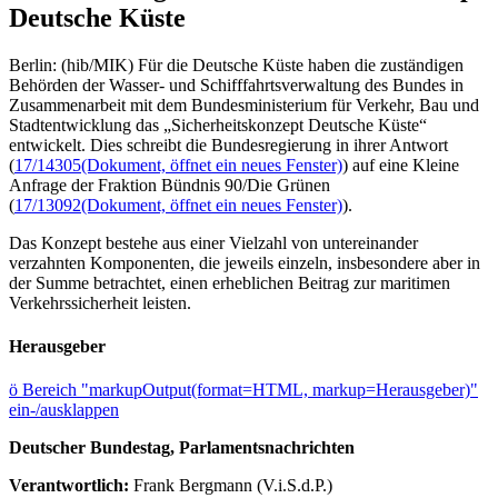
Deutsche Küste
Berlin: (hib/MIK) Für die Deutsche Küste haben die zuständigen
Behörden der Wasser- und Schifffahrtsverwaltung des Bundes in
Zusammenarbeit mit dem Bundesministerium für Verkehr, Bau und
Stadtentwicklung das „Sicherheitskonzept Deutsche Küste“
entwickelt. Dies schreibt die Bundesregierung in ihrer Antwort
(
17/14305
(Dokument, öffnet ein neues Fenster)
) auf eine Kleine
Anfrage der Fraktion Bündnis 90/Die Grünen
(
17/13092
(Dokument, öffnet ein neues Fenster)
).
Das Konzept bestehe aus einer Vielzahl von untereinander
verzahnten Komponenten, die jeweils einzeln, insbesondere aber in
der Summe betrachtet, einen erheblichen Beitrag zur maritimen
Verkehrssicherheit leisten.
Herausgeber
ö
Bereich "markupOutput(format=HTML, markup=Herausgeber)"
ein-/ausklappen
Deutscher Bundestag, Parlamentsnachrichten
Verantwortlich:
Frank Bergmann (V.i.S.d.P.)