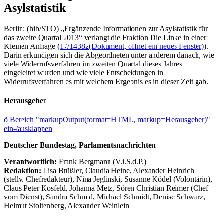
Asylstatistik
Berlin: (hib/STO) „Ergänzende Informationen zur Asylstatistik für
das zweite Quartal 2013“ verlangt die Fraktion Die Linke in einer
Kleinen Anfrage (
17/14382
(Dokument, öffnet ein neues Fenster)
).
Darin erkundigen sich die Abgeordneten unter anderem danach, wie
viele Widerrufsverfahren im zweiten Quartal dieses Jahres
eingeleitet wurden und wie viele Entscheidungen in
Widerrufsverfahren es mit welchem Ergebnis es in dieser Zeit gab.
Herausgeber
ö
Bereich "markupOutput(format=HTML, markup=Herausgeber)"
ein-/ausklappen
Deutscher Bundestag, Parlamentsnachrichten
Verantwortlich:
Frank Bergmann (V.i.S.d.P.)
Redaktion:
Lisa Brüßler, Claudia Heine, Alexander Heinrich
(stellv. Chefredakteur), Nina Jeglinski,
Susanne Ködel (Volontärin),
Claus Peter Kosfeld, Johanna Metz, Sören Christian Reimer (Chef
vom Dienst), Sandra Schmid, Michael Schmidt, Denise Schwarz,
Helmut Stoltenberg, Alexander Weinlein