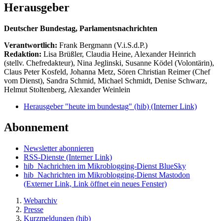
Herausgeber
Deutscher Bundestag, Parlamentsnachrichten
Verantwortlich:
Frank Bergmann (V.i.S.d.P.)
Redaktion:
Lisa Brüßler, Claudia Heine, Alexander Heinrich
(stellv. Chefredakteur), Nina Jeglinski,
Susanne Ködel (Volontärin),
Claus Peter Kosfeld, Johanna Metz, Sören Christian Reimer (Chef
vom Dienst), Sandra Schmid, Michael Schmidt, Denise Schwarz,
Helmut Stoltenberg, Alexander Weinlein
Herausgeber "heute im bundestag" (hib)
(Interner Link)
Abonnement
Newsletter abonnieren
RSS-Dienste
(Interner Link)
hib_Nachrichten im Mikroblogging-Dienst BlueSky
hib_Nachrichten im Mikroblogging-Dienst Mastodon
(Externer Link, Link öffnet ein neues Fenster)
Webarchiv
Presse
Kurzmeldungen (hib)