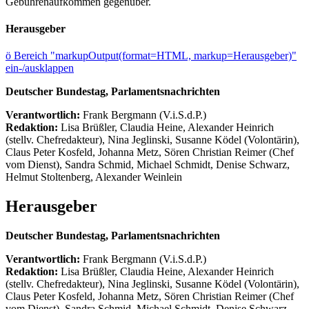
Gebührenaufkommen gegenüber.
Herausgeber
ö
Bereich "markupOutput(format=HTML, markup=Herausgeber)"
ein-/ausklappen
Deutscher Bundestag, Parlamentsnachrichten
Verantwortlich:
Frank Bergmann (V.i.S.d.P.)
Redaktion:
Lisa Brüßler, Claudia Heine, Alexander Heinrich
(stellv. Chefredakteur), Nina Jeglinski,
Susanne Ködel (Volontärin),
Claus Peter Kosfeld, Johanna Metz, Sören Christian Reimer (Chef
vom Dienst), Sandra Schmid, Michael Schmidt, Denise Schwarz,
Helmut Stoltenberg, Alexander Weinlein
Herausgeber
Deutscher Bundestag, Parlamentsnachrichten
Verantwortlich:
Frank Bergmann (V.i.S.d.P.)
Redaktion:
Lisa Brüßler, Claudia Heine, Alexander Heinrich
(stellv. Chefredakteur), Nina Jeglinski,
Susanne Ködel (Volontärin),
Claus Peter Kosfeld, Johanna Metz, Sören Christian Reimer (Chef
vom Dienst), Sandra Schmid, Michael Schmidt, Denise Schwarz,