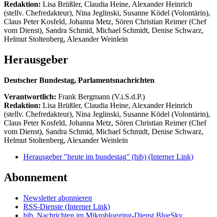
Redaktion:
Lisa Brüßler, Claudia Heine, Alexander Heinrich
(stellv. Chefredakteur), Nina Jeglinski,
Susanne Ködel (Volontärin),
Claus Peter Kosfeld, Johanna Metz, Sören Christian Reimer (Chef
vom Dienst), Sandra Schmid, Michael Schmidt, Denise Schwarz,
Helmut Stoltenberg, Alexander Weinlein
Herausgeber
Deutscher Bundestag, Parlamentsnachrichten
Verantwortlich:
Frank Bergmann (V.i.S.d.P.)
Redaktion:
Lisa Brüßler, Claudia Heine, Alexander Heinrich
(stellv. Chefredakteur), Nina Jeglinski,
Susanne Ködel (Volontärin),
Claus Peter Kosfeld, Johanna Metz, Sören Christian Reimer (Chef
vom Dienst), Sandra Schmid, Michael Schmidt, Denise Schwarz,
Helmut Stoltenberg, Alexander Weinlein
Herausgeber "heute im bundestag" (hib)
(Interner Link)
Abonnement
Newsletter abonnieren
RSS-Dienste
(Interner Link)
hib_Nachrichten im Mikroblogging-Dienst BlueSky