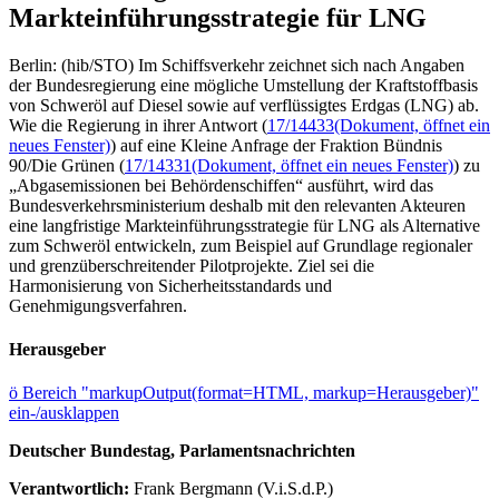
Markteinführungsstrategie für LNG
Berlin: (hib/STO) Im Schiffsverkehr zeichnet sich nach Angaben
der Bundesregierung eine mögliche Umstellung der Kraftstoffbasis
von Schweröl auf Diesel sowie auf verflüssigtes Erdgas (LNG) ab.
Wie die Regierung in ihrer Antwort (
17/14433
(Dokument, öffnet ein
neues Fenster)
) auf eine Kleine Anfrage der Fraktion Bündnis
90/Die Grünen (
17/14331
(Dokument, öffnet ein neues Fenster)
) zu
„Abgasemissionen bei Behördenschiffen“ ausführt, wird das
Bundesverkehrsministerium deshalb mit den relevanten Akteuren
eine langfristige Markteinführungsstrategie für LNG als Alternative
zum Schweröl entwickeln, zum Beispiel auf Grundlage regionaler
und grenzüberschreitender Pilotprojekte. Ziel sei die
Harmonisierung von Sicherheitsstandards und
Genehmigungsverfahren.
Herausgeber
ö
Bereich "markupOutput(format=HTML, markup=Herausgeber)"
ein-/ausklappen
Deutscher Bundestag, Parlamentsnachrichten
Verantwortlich:
Frank Bergmann (V.i.S.d.P.)