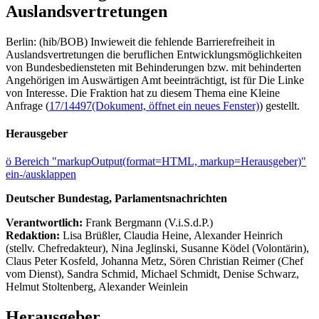
Auslandsvertretungen
Berlin: (hib/BOB) Inwieweit die fehlende Barrierefreiheit in
Auslandsvertretungen die beruflichen Entwicklungsmöglichkeiten
von Bundesbediensteten mit Behinderungen bzw. mit behinderten
Angehörigen im Auswärtigen Amt beeinträchtigt, ist für Die Linke
von Interesse. Die Fraktion hat zu diesem Thema eine Kleine
Anfrage (
17/14497
(Dokument, öffnet ein neues Fenster)
) gestellt.
Herausgeber
ö
Bereich "markupOutput(format=HTML, markup=Herausgeber)"
ein-/ausklappen
Deutscher Bundestag, Parlamentsnachrichten
Verantwortlich:
Frank Bergmann (V.i.S.d.P.)
Redaktion:
Lisa Brüßler, Claudia Heine, Alexander Heinrich
(stellv. Chefredakteur), Nina Jeglinski,
Susanne Ködel (Volontärin),
Claus Peter Kosfeld, Johanna Metz, Sören Christian Reimer (Chef
vom Dienst), Sandra Schmid, Michael Schmidt, Denise Schwarz,
Helmut Stoltenberg, Alexander Weinlein
Herausgeber